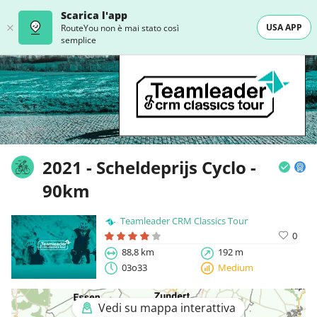
Scarica l'app
USA APP
RouteYou non è mai stato così
semplice
2021 - Scheldeprijs Cyclo -
90km
Teamleader CRM Classics Tour
0
88,8 km
192 m
03o33
Medium
Vedi su mappa interattiva