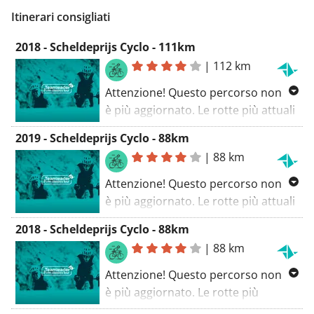
Itinerari consigliati
2018 - Scheldeprijs Cyclo - 111km
|
112 km
Attenzione! Questo percorso non
è più aggiornato. Le rotte più attuali
si trovano su
2019 - Scheldeprijs Cyclo - 88km
www.teamleadercrmclassicstour.be
.
|
88 km
Attenzione! Questo percorso non
è più aggiornato. Le rotte più attuali
le puoi trovare su
2018 - Scheldeprijs Cyclo - 88km
www.teamleadercrmclassicstour.be
.
|
88 km
Attenzione! Questo percorso non
è più aggiornato. Le rotte più
aggiornate si possono trovare su