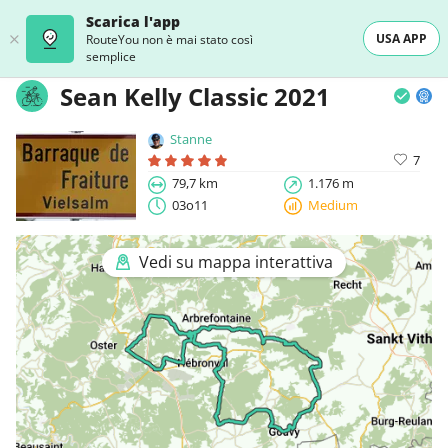
Scarica l'app
USA APP
RouteYou non è mai stato così
semplice
Sean Kelly Classic 2021
Stanne
7
79,7 km
1.176 m
03o11
Medium
Vedi su mappa interattiva