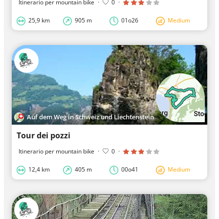
Itinerario per mountain bike
·
0
·
25,9 km
905 m
01o26
Medium
Auf dem Weg in Schweiz und Liechtenstein
Tour dei pozzi
Itinerario per mountain bike
·
0
·
12,4 km
405 m
00o41
Medium