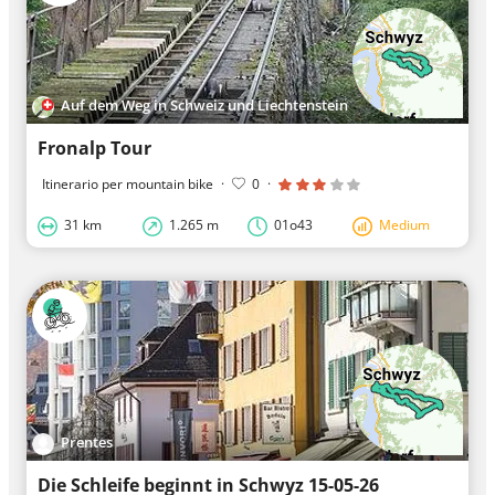
Auf dem Weg in Schweiz und Liechtenstein
Fronalp Tour
Itinerario per mountain bike
·
0
·
31 km
1.265 m
01o43
Medium
Prentes
Die Schleife beginnt in Schwyz 15-05-26