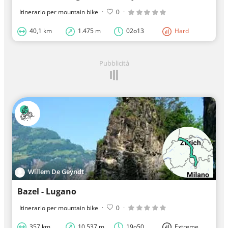
Itinerario per mountain bike
·
0
·
40,1 km
1.475 m
02o13
Hard
Pubblicità
Willem De Geyndt
Bazel - Lugano
Itinerario per mountain bike
·
0
·
357 km
10.537 m
19o50
Extreme