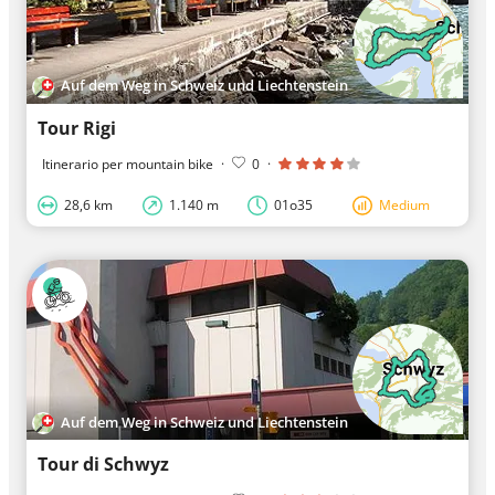
Auf dem Weg in Schweiz und Liechtenstein
Tour Rigi
Itinerario per mountain bike
·
0
·
28,6 km
1.140 m
01o35
Medium
Auf dem Weg in Schweiz und Liechtenstein
Tour di Schwyz