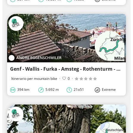
ANDRE EGGENSCHWILER
Genf - Wallis - Furka - Amsteg - Rothenturm - Stäfa
Itinerario per mountain bike
·
0
·
394 km
5.692 m
21o51
Extreme