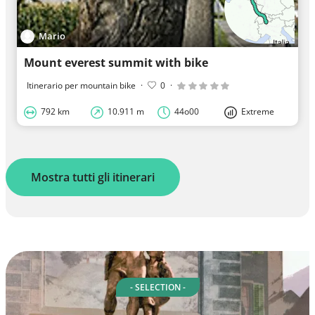
Mario
Mount everest summit with bike
Itinerario per mountain bike
·
0
·
792 km
10.911 m
44o00
Extreme
Mostra tutti gli itinerari
- SELECTION -