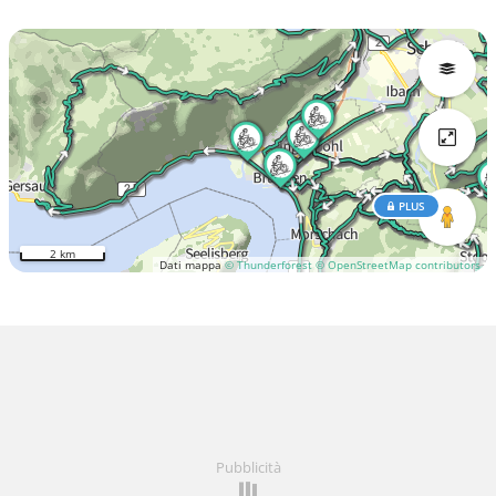
PLUS
2 km
Dati mappa
© Thunderforest
© OpenStreetMap contributors
Pubblicità