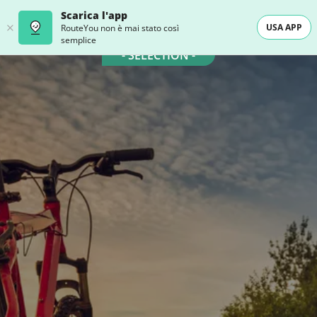
Scarica l'app
USA APP
RouteYou non è mai stato così
semplice
- SELECTION -