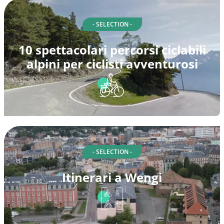
- SELECTION -
10 spettacolari percorsi ciclabili
alpini per ciclisti avventurosi
- SELECTION -
Itinerari a Wengi