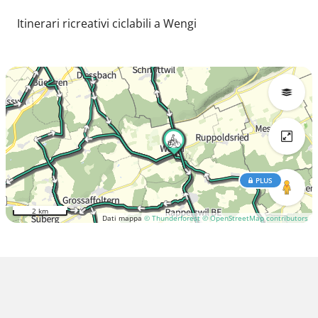
Itinerari ricreativi ciclabili a Wengi
PLUS
2 km
Dati mappa
© Thunderforest
© OpenStreetMap contributors