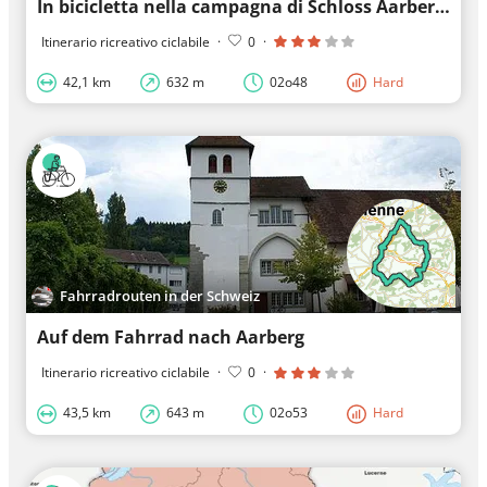
In bicicletta nella campagna di Schloss Aarberg
Itinerario ricreativo ciclabile
·
0
·
42,1 km
632 m
02o48
Hard
Fahrradrouten in der Schweiz
Auf dem Fahrrad nach Aarberg
Itinerario ricreativo ciclabile
·
0
·
43,5 km
643 m
02o53
Hard