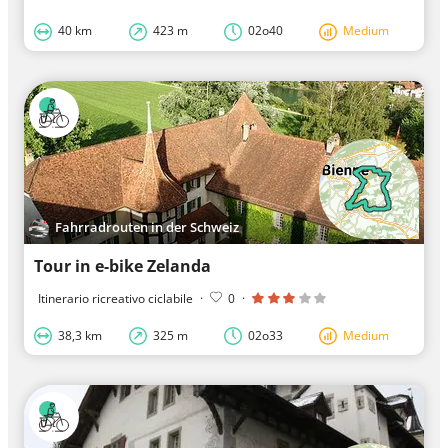
40 km
423 m
02o40
Medium
Fahrradrouten in der Schweiz
Tour in e-bike Zelanda
Itinerario ricreativo ciclabile
·
0
·
38,3 km
325 m
02o33
Medium