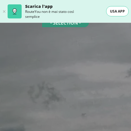
Scarica l'app
USA APP
RouteYou non è mai stato così
semplice
- SELECTION -