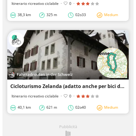
Itinerario ricreativo ciclabile
·
0
·
38,3 km
325 m
02o33
Medium
Fahrradrouten in der Schweiz
Cicloturismo Zelanda (adatto anche per bici da strada, perché asfaltato)
Itinerario ricreativo ciclabile
·
0
·
40,1 km
621 m
02o40
Medium
Pubblicità