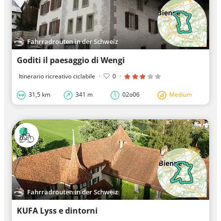
Fahrradrouten in der Schweiz
Goditi il paesaggio di Wengi
Itinerario ricreativo ciclabile
·
0
·
31,5 km
341 m
02o06
Medium
Fahrradrouten in der Schweiz
KUFA Lyss e dintorni