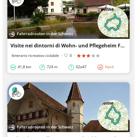
Fahrradrouten in der Schweiz
Visite nei dintorni di Wohn- und Pflegeheim Frienisberg
Itinerario ricreativo ciclabile
·
0
·
41,8 km
724 m
02o47
Hard
Fahrradrouten in der Schweiz