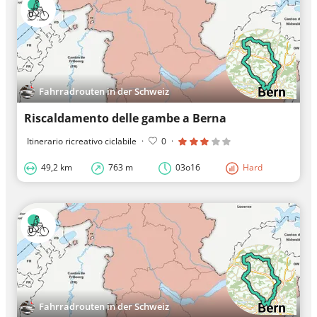
Fahrradrouten in der Schweiz
Riscaldamento delle gambe a Berna
Itinerario ricreativo ciclabile
·
0
·
49,2 km
763 m
03o16
Hard
Fahrradrouten in der Schweiz