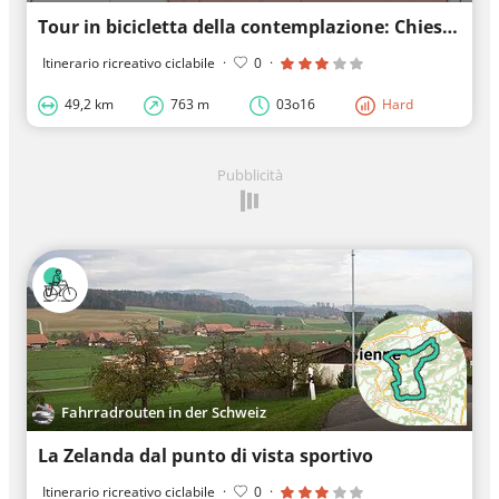
Tour in bicicletta della contemplazione: Chiesa dello Spirito Santo
Itinerario ricreativo ciclabile
·
0
·
49,2 km
763 m
03o16
Hard
Pubblicità
Fahrradrouten in der Schweiz
La Zelanda dal punto di vista sportivo
Itinerario ricreativo ciclabile
·
0
·