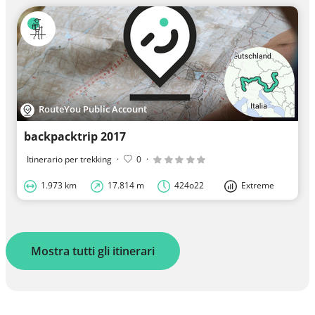
RouteYou Public Account
backpacktrip 2017
Itinerario per trekking
·
0
·
1.973 km
17.814 m
424o22
Extreme
Mostra tutti gli itinerari