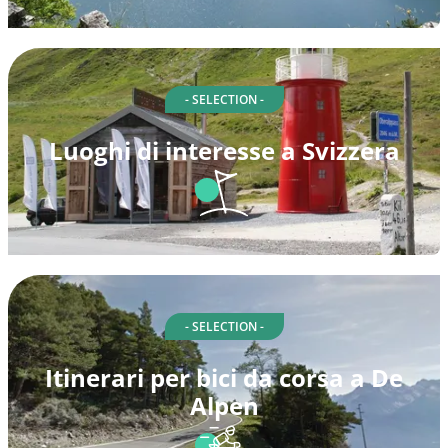
- SELECTION -
Luoghi di interesse a Svizzera
- SELECTION -
Itinerari per bici da corsa a De
Alpen