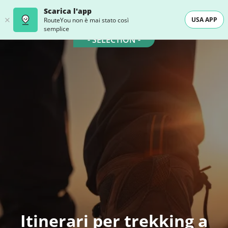
Scarica l'app
USA APP
RouteYou non è mai stato così
semplice
- SELECTION -
Itinerari per trekking a