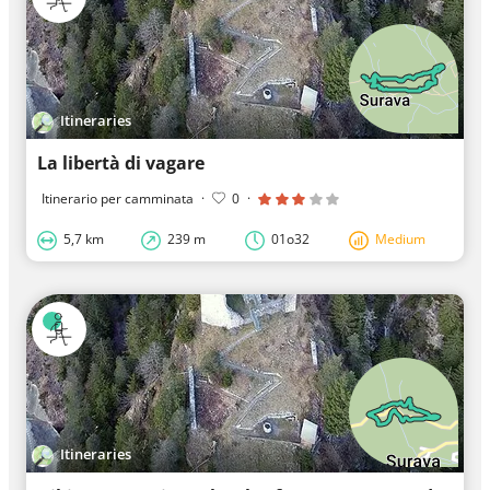
Itineraries
La libertà di vagare
Itinerario per camminata
·
0
·
5,7 km
239 m
01o32
Medium
Itineraries