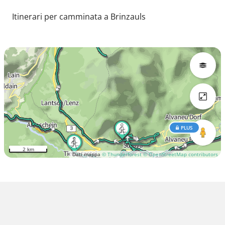
Itinerari per camminata a Brinzauls
PLUS
2 km
Dati mappa
© Thunderforest
© OpenStreetMap contributors