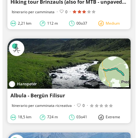
Hiking tour Brinzauls (also for MTB - unpaved!)
Itinerario per camminata
·
0
·
2,21 km
112 m
00o37
Medium
Hanspeter
Albula - Bergün Filisur
Itinerario per camminata ricreativa
·
0
·
18,5 km
724 m
03o41
Extreme