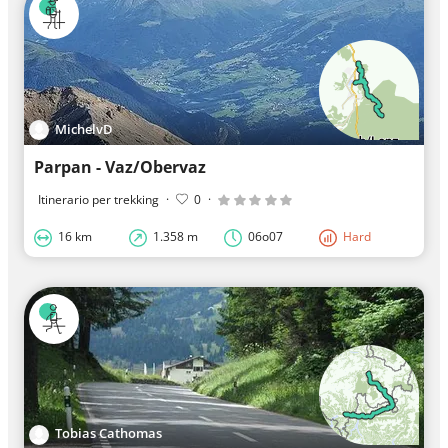
MichelvD
Parpan - Vaz/Obervaz
Itinerario per trekking
·
0
·
16 km
1.358 m
06o07
Hard
Tobias Cathomas