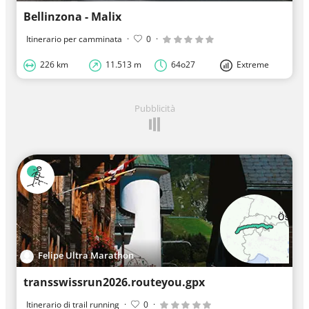
Bellinzona - Malix
Itinerario per camminata
·
0
·
226 km
11.513 m
64o27
Extreme
Pubblicità
Felipe Ultra Marathon
transswissrun2026.routeyou.gpx
Itinerario di trail running
·
0
·