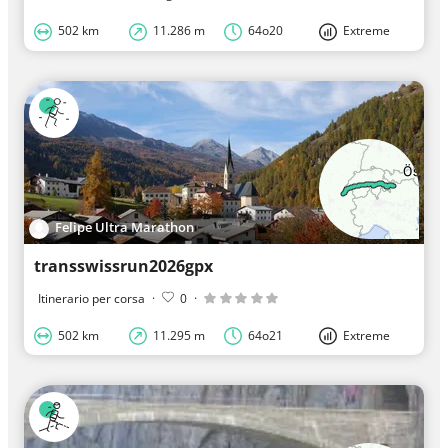
502 km
11.286 m
64o20
Extreme
Felipe Ultra Marathon
transswissrun2026gpx
Itinerario per corsa
·
0
·
502 km
11.295 m
64o21
Extreme