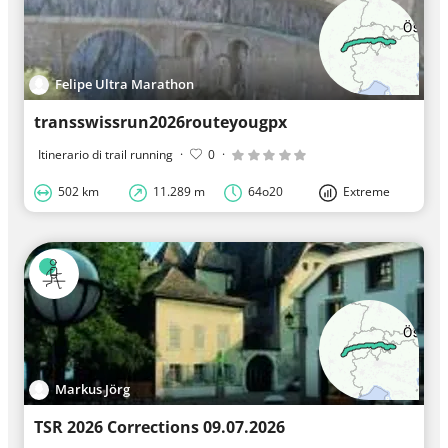
Felipe Ultra Marathon
transswissrun2026routeyougpx
Itinerario di trail running
·
0
·
502 km
11.289 m
64o20
Extreme
Markus Jörg
TSR 2026 Corrections 09.07.2026