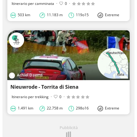
Itinerario per camminata
·
0
·
503 km
11.183 m
119o15
Extreme
Achiel Daems
Nieuwrode - Torrita di Siena
Itinerario per trekking
·
0
·
1.491 km
22.758 m
298o16
Extreme
Pubblicità