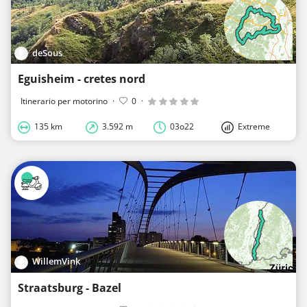
deSous
Eguisheim - cretes nord
Itinerario per motorino
·
0
·
135 km
3.592 m
03o22
Extreme
WillemVink
Straatsburg - Bazel