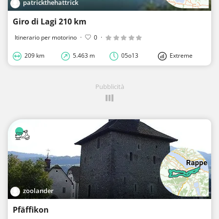
patrickthehattrick
Giro di Lagi 210 km
Itinerario per motorino
·
0
·
209 km
5.463 m
05o13
Extreme
Pubblicità
zoolander
Pfäffikon