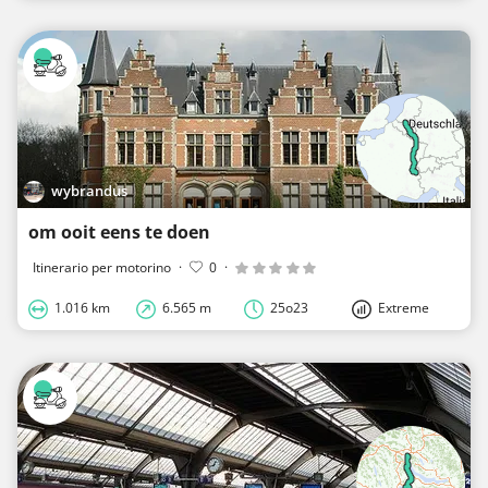
wybrandus
om ooit eens te doen
Itinerario per motorino
·
0
·
1.016 km
6.565 m
25o23
Extreme