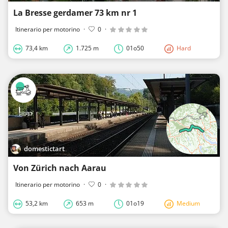
La Bresse gerdamer 73 km nr 1
Itinerario per motorino
·
0
·
73,4 km
1.725 m
01o50
Hard
domestictart
Von Zürich nach Aarau
Itinerario per motorino
·
0
·
53,2 km
653 m
01o19
Medium