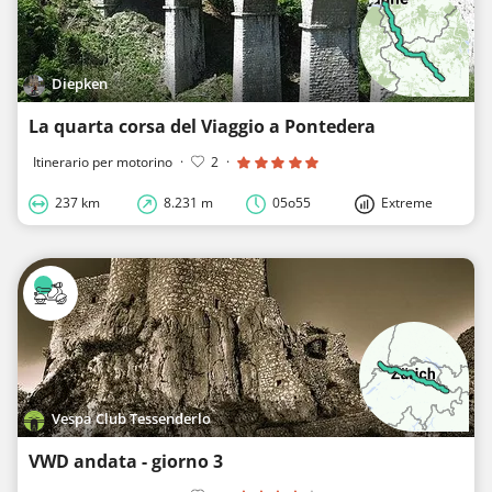
Diepken
La quarta corsa del Viaggio a Pontedera
Itinerario per motorino
·
2
·
237 km
8.231 m
05o55
Extreme
Vespa Club Tessenderlo
VWD andata - giorno 3