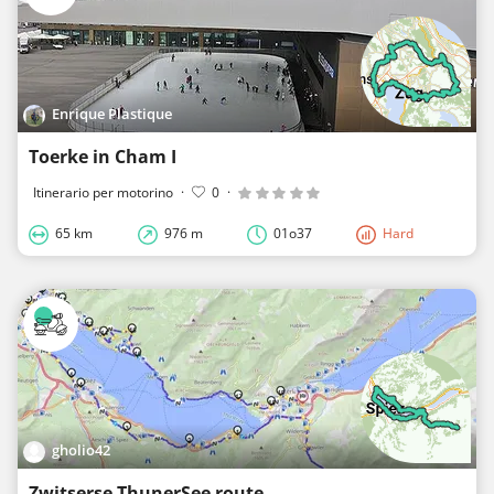
Enrique Plastique
Toerke in Cham I
Itinerario per motorino
·
0
·
65 km
976 m
01o37
Hard
gholio42
Zwitserse ThunerSee route