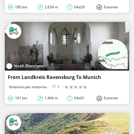
180 km
2.654 m
04o29
Extreme
Noah Ebentheur
From Landkreis Ravensburg To Munich
Itinerario per motorino
·
1
·
161 km
1.404 m
04o01
Extreme