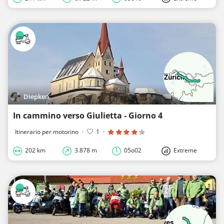
Diepken
In cammino verso Giulietta - Giorno 4
Itinerario per motorino
·
1
·
202 km
3.878 m
05o02
Extreme