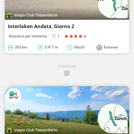
Vespa Club Tessenderlo
Interlaken Andata_Giorno 2
Itinerario per motorino
·
1
·
263 km
3.917 m
06o33
Extreme
Pubblicità
Vespa Club Tessenderlo