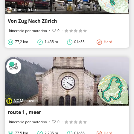
domestictart
Von Zug Nach Zürich
Itinerario per motorino
·
0
·
77,2 km
1.435 m
01o55
Hard
VC Meeuwen
route 1 , meer
Itinerario per motorino
·
0
·
77,5 km
2.235 m
01o56
Hard