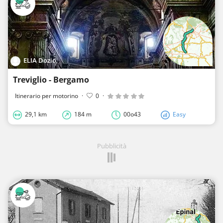
ELIA Dozio
Treviglio - Bergamo
Itinerario per motorino
·
0
·
29,1 km
184 m
00o43
Easy
Pubblicità