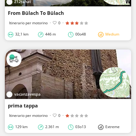
Z12tahat
From Bülach To Bülach
Itinerario per motorino
·
0
·
32,1 km
446 m
00o48
Medium
vacanzavespa
prima tappa
Itinerario per motorino
·
0
·
129 km
2.361 m
03o13
Extreme