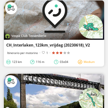
Vespa Club Tessenderlo
CH_Interlaken_123km_vrijdag (20230618)_V2
Itinerario per motorino
·
1
·
123 km
116 m
03o04
Medium