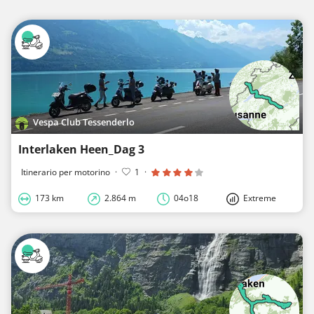
Vespa Club Tessenderlo
Interlaken Heen_Dag 3
Itinerario per motorino
·
1
·
173 km
2.864 m
04o18
Extreme