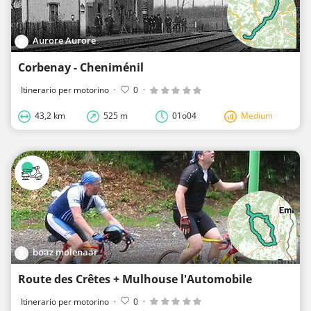
Aurore Aurore
Corbenay - Cheniménil
Itinerario per motorino
·
0
·
43,2 km
525 m
01o04
Medium
boaz molenaar
Route des Crêtes + Mulhouse l'Automobile
Itinerario per motorino
·
0
·