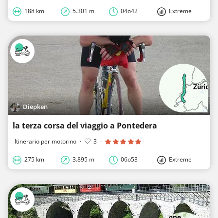
188 km
5.301 m
04o42
Extreme
Diepken
la terza corsa del viaggio a Pontedera
Itinerario per motorino
·
3
·
275 km
3.895 m
06o53
Extreme