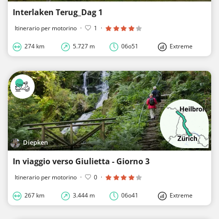
Interlaken Terug_Dag 1
Itinerario per motorino
·
1
·
274 km
5.727 m
06o51
Extreme
Diepken
In viaggio verso Giulietta - Giorno 3
Itinerario per motorino
·
0
·
267 km
3.444 m
06o41
Extreme