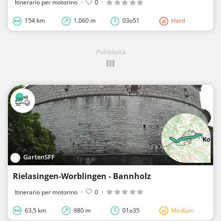
Itinerario per motorino
·
0
·
154 km
1.060 m
03o51
Hard
Pubblicità
GartenSFF
Rielasingen-Worblingen - Bannholz
Itinerario per motorino
·
0
·
63,5 km
980 m
01o35
Medium