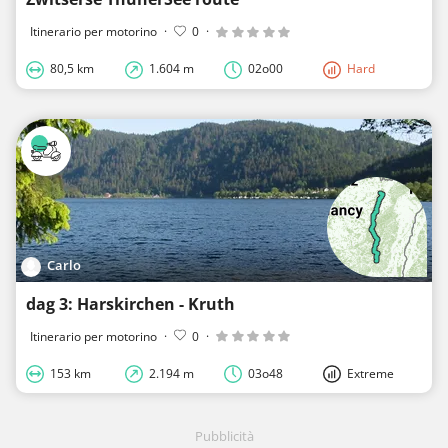
Itinerario per motorino
·
0
·
80,5 km
1.604 m
02o00
Hard
Carlo
dag 3: Harskirchen - Kruth
Itinerario per motorino
·
0
·
153 km
2.194 m
03o48
Extreme
Pubblicità