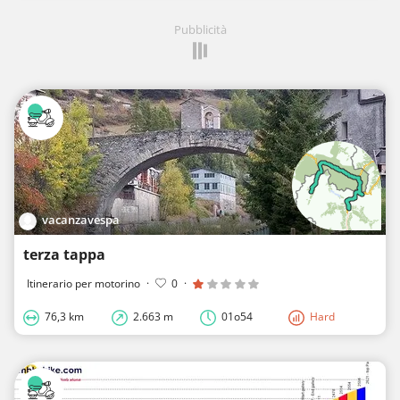
Pubblicità
vacanzavespa
terza tappa
Itinerario per motorino
·
0
·
76,3 km
2.663 m
01o54
Hard