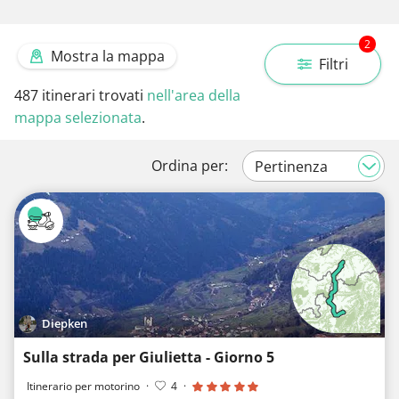
2
Mostra la mappa
Filtri
487
itinerari trovati
nell'area della
mappa selezionata
.
Ordina per:
Diepken
Sulla strada per Giulietta - Giorno 5
Itinerario per motorino
·
4
·