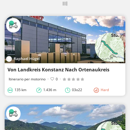
Raphael Hügel
Von Landkreis Konstanz Nach Ortenaukreis
Itinerario per motorino
·
0
·
135 km
1.436 m
03o22
Hard