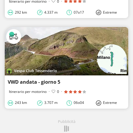
Itinerario per motorino
·
0
·
292 km
4.337 m
07o17
Extreme
Vespa Club Tessenderlo
VWD andata - giorno 5
Itinerario per motorino
·
0
·
243 km
3.707 m
06o04
Extreme
Pubblicità