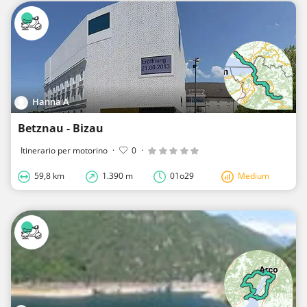
Hanna A
Betznau - Bizau
Itinerario per motorino
·
0
·
59,8 km
1.390 m
01o29
Medium