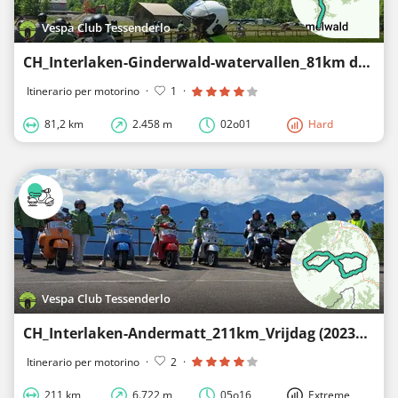
Vespa Club Tessenderlo
CH_Interlaken-Ginderwald-watervallen_81km domenica (20230618)
Itinerario per motorino
·
1
·
81,2 km
2.458 m
02o01
Hard
Vespa Club Tessenderlo
CH_Interlaken-Andermatt_211km_Vrijdag (20230616)
Itinerario per motorino
·
2
·
211 km
6.722 m
05o16
Extreme