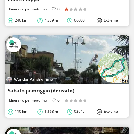
Itinerario per motorino
·
0
·
240 km
4.339 m
06o00
Extreme
Wander Vandromme
Sabato pomriggio (derivato)
Itinerario per motorino
·
0
·
110 km
1.168 m
02o45
Extreme