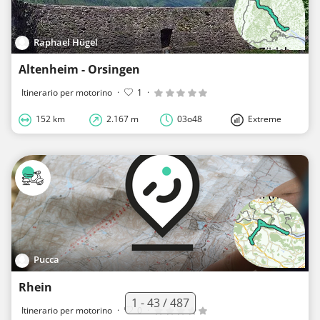
Raphael Hügel
Altenheim - Orsingen
Itinerario per motorino
·
1
·
152 km
2.167 m
03o48
Extreme
Pucca
Rhein
1 - 43 / 487
Itinerario per motorino
·
0
·