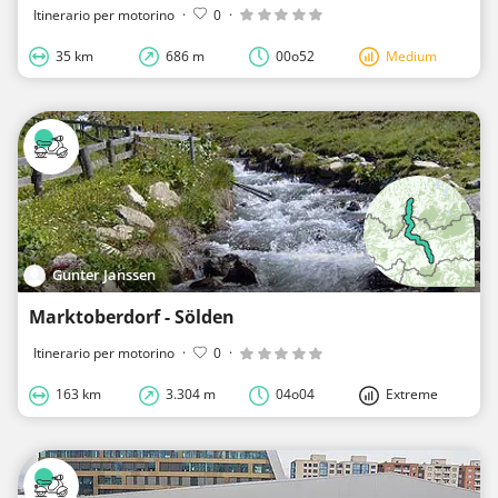
Itinerario per motorino
·
0
·
35 km
686 m
00o52
Medium
Gunter Janssen
Marktoberdorf - Sölden
Itinerario per motorino
·
0
·
163 km
3.304 m
04o04
Extreme