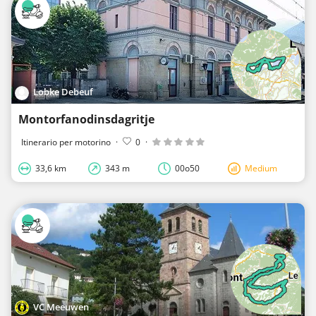
Lobke Debeuf
Montorfanodinsdagritje
Itinerario per motorino
·
0
·
33,6 km
343 m
00o50
Medium
VC Meeuwen