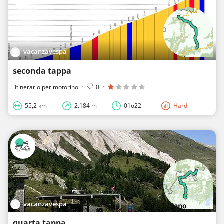
vacanzavespa
seconda tappa
Itinerario per motorino
·
0
·
55,2 km
2.184 m
01o22
Hard
vacanzavespa
quarta tappa