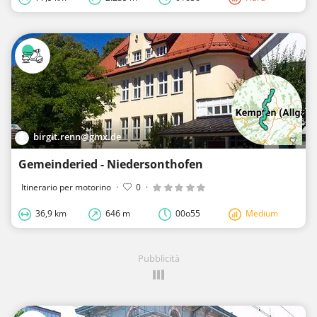
birgit.renn@gmx.de
Gemeinderied - Niedersonthofen
Itinerario per motorino
·
0
·
36,9 km
646 m
00o55
Medium
Pubblicità