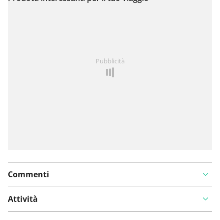
Visualizza sulla mappa
Hai notato qualcosa su questo itinerario?
Aggiungere
Pubblicità
un problema
Commenti
Attività