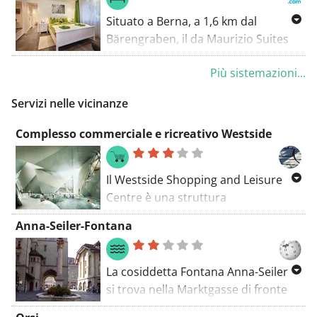
Situato a Berna, a 1,6 km dal
Bärengraben, il da Maurizio Suites
offre camere anallergiche, il check-
Più sistemazioni...
in/out express, un giardino, una
terrazza e il WiFi gratuito in tutte le
Servizi nelle vicinanze
aree.
Complesso commerciale e ricreativo Westside
Il Westside Shopping and Leisure
Centre è una struttura
multifunzionale con negozi,
Anna-Seiler-Fontana
ristoranti, una piscina, spazi per
conferenze, residenze, un hotel,
centri fitness e un cinema. È stato
La cosiddetta Fontana Anna-Seiler
progettato dall'architetto
si trova nella Marktgasse di fronte
internazionale Daniel Libeskind ed è
alla Torre del Carcere e fa parte del