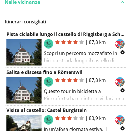
Nelle vicinanze
Itinerari consigliati
Pista ciclabile lungo il castello di Riggisberg a Schmitten FR.
|
87,8 km
Scopri un percorso mozzafiato in
bici da strada lungo il castello di
Riggisberg. Goditi il pittoresco
Salita e discesa fino a Römerswil
scenario tra Pierrafortscha e Tafers
|
87,8 km
lungo la strada. Scopri la bellezza
dei dintorni e vivi un viaggio
Questo tour in bicicletta a
indimenticabile. Lungo la strada,
Pierrafortscha e dintorni vi darà una
visita lo storico castello di
bella immagine del luogo e della
Visita al castello: Castel Burgistein
Riggisberg e scopri la sua
zona circostante. Quasi tutto il
|
83,9 km
affascinante storia.
percorso è ondulato e leggermente
collinare con alcuni pendii ripidi.
In un'afosa giornata estiva, il