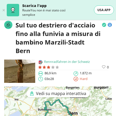
Scarica l'app
USA APP
RouteYou non è mai stato così
semplice
Sul tuo destriero d'acciaio
fino alla funivia a misura di
bambino Marzili-Stadt
Bern
Rennradfahren in der Schweiz
0
86,9 km
1.872 m
03o28
Hard
Vedi su mappa interattiva