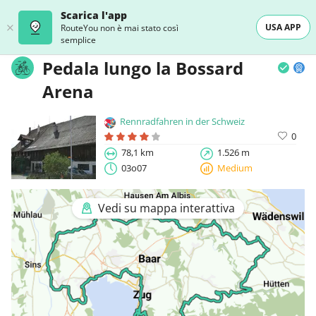
Scarica l'app
USA APP
RouteYou non è mai stato così
semplice
Pedala lungo la Bossard
Arena
Rennradfahren in der Schweiz
0
78,1 km
1.526 m
03o07
Medium
Vedi su mappa interattiva