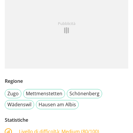
Pubblicità
Regione
Zugo
Mettmenstetten
Schönenberg
Wädenswil
Hausen am Albis
Statistiche
Livello di difficoltà:
Medium (80/100)