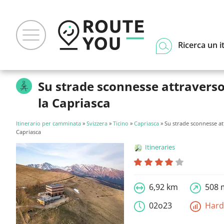
Ricerca un i
Su strade sconnesse attravers
la Capriasca
Itinerario per camminata
»
Svizzera
»
Ticino
»
Capriasca
» Su strade sconnesse at
Capriasca
Itineraries
6,92 km
508 
02o23
Har