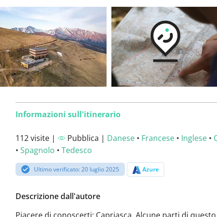
Informazioni sull'itinerario
112 visite |
Pubblica |
Danese
•
Francese
•
Inglese
•
•
Spagnolo
•
Tedesco
Ultimo verificato: 20 luglio 2025
Azure
Descrizione dall'autore
Piacere di conoscerti: Capriasca. Alcune parti di questo