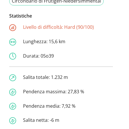
Circondario di Frutigen-Niedersimmental
Statistiche
Livello di difficoltà:
Hard (90/100)
Lunghezza:
15,6 km
Durata:
05o39
Salita totale:
1.232 m
Pendenza massima:
27,83 %
Pendenza media:
7,92 %
Salita netta:
-6 m