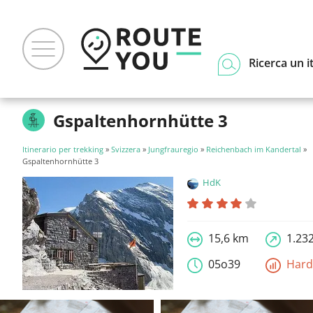
Ricerca un i
Gspaltenhornhütte 3
Itinerario per trekking
»
Svizzera
»
Jungfrauregio
»
Reichenbach im Kandertal
»
Gspaltenhornhütte 3
HdK
15,6 km
1.23
05o39
Har