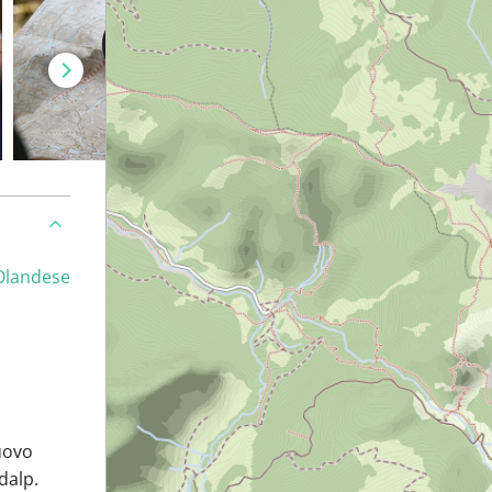
Olandese
uovo
dalp.