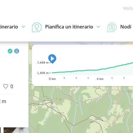
Visit
tinerario
Pianifica un itinerario
Nodi
2.449 m
1.406 m
0 km
4 km
0
2 m
d