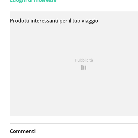
Luoghi di interesse
Non sono stati ancora
segnalati problemi su
Prodotti interessanti per il tuo viaggio
questo itinerario.
Hai notato qualcosa su questo itinerario?
Aggiungere 
Pubblicità
problema
Commenti