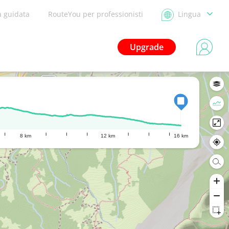
a guidata
RouteYou per professionisti
Lingua
Upgrade
8 km
12 km
16 km