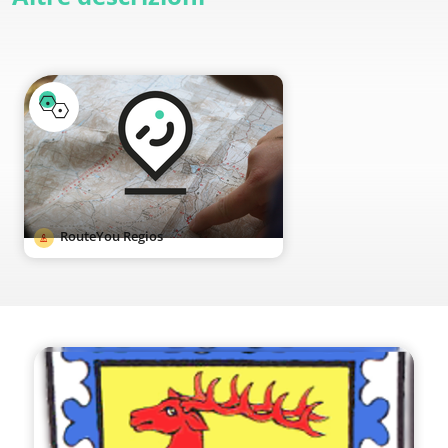
RouteYou Regios