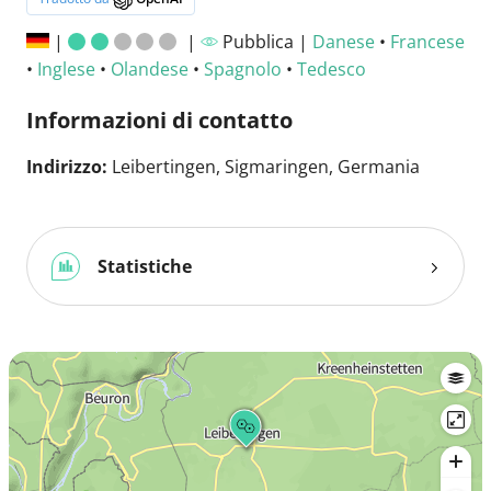
|
|
Pubblica |
Danese
•
Francese
•
Inglese
•
Olandese
•
Spagnolo
•
Tedesco
Informazioni di contatto
Indirizzo:
Leibertingen, Sigmaringen, Germania
Statistiche