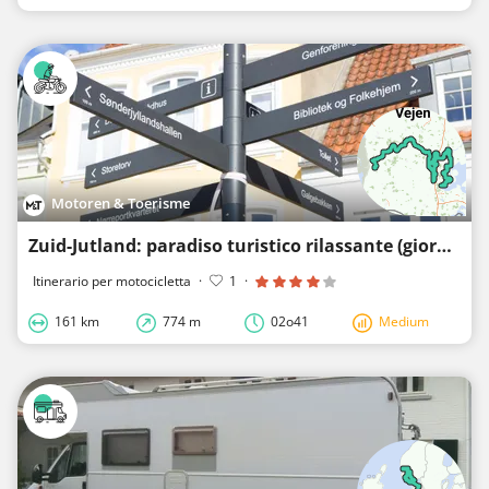
Motoren & Toerisme
Zuid-Jutland: paradiso turistico rilassante (giorno 1)
Itinerario per motocicletta
·
1
·
161 km
774 m
02o41
Medium