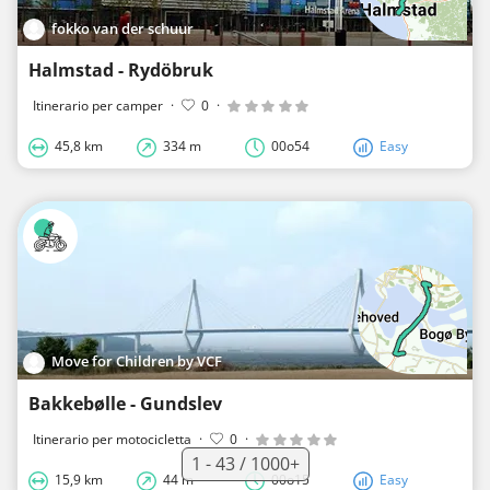
fokko van der schuur
Halmstad - Rydöbruk
Itinerario per camper
·
0
·
45,8 km
334 m
00o54
Easy
Move for Children by VCF
Bakkebølle - Gundslev
Itinerario per motocicletta
·
0
·
1 - 43 / 1000+
15,9 km
44 m
00o15
Easy