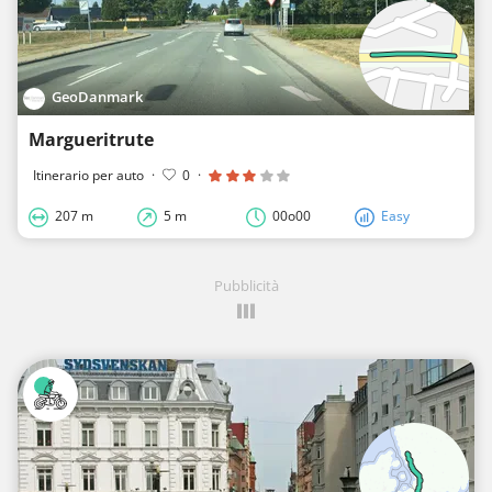
GeoDanmark
Margueritrute
Itinerario per auto
·
0
·
207 m
5 m
00o00
Easy
Pubblicità