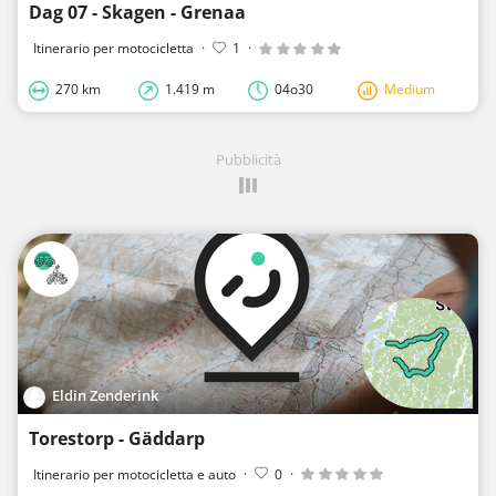
Dag 07 - Skagen - Grenaa
Itinerario per motocicletta
·
1
·
270 km
1.419 m
04o30
Medium
Pubblicità
Eldin Zenderink
Torestorp - Gäddarp
Itinerario per motocicletta e auto
·
0
·