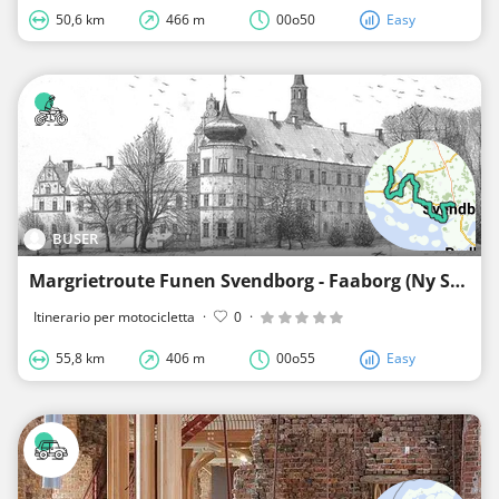
50,6 km
466 m
00o50
Easy
BUSER
Margrietroute Funen Svendborg - Faaborg (Ny Stenderup)
Itinerario per motocicletta
·
0
·
55,8 km
406 m
00o55
Easy