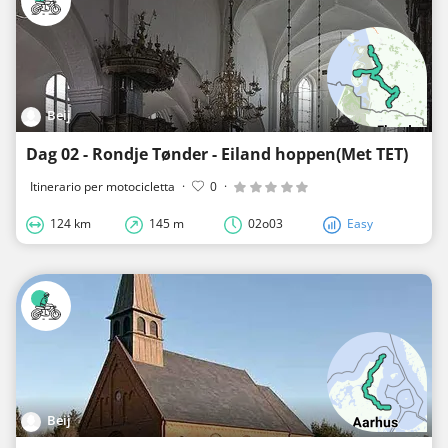
Beij
Dag 02 - Rondje Tønder - Eiland hoppen(Met TET)
Itinerario per motocicletta
·
0
·
124 km
145 m
02o03
Easy
Beij