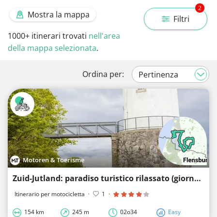
2
Mostra la mappa
Filtri
1000+
itinerari trovati
nell'area
della mappa selezionata
.
Ordina per:
Motoren & Toerisme
Zuid-Jutland: paradiso turistico rilassato (giorno 2)
Itinerario per motocicletta
·
1
·
154 km
245 m
02o34
Easy