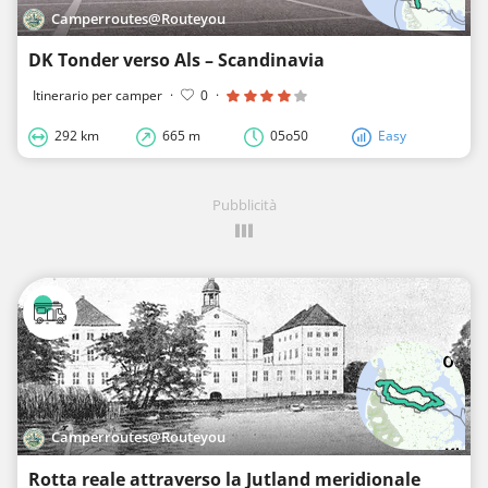
Camperroutes@Routeyou
DK Tonder verso Als – Scandinavia
Itinerario per camper
·
0
·
292 km
665 m
05o50
Easy
Pubblicità
Camperroutes@Routeyou
Rotta reale attraverso la Jutland meridionale