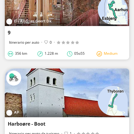
Els Andries Geert Dk
9
Itinerario per auto
·
0
·
356 km
1.228 m
05o55
Medium
AP
Harboøre - Boot
Itinerario per moto da turismo
·
1
·