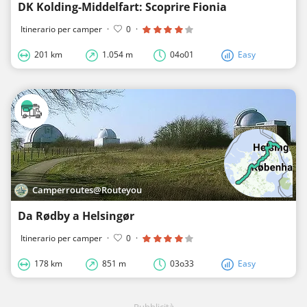
DK Kolding-Middelfart: Scoprire Fionia
Itinerario per camper
·
0
·
201 km
1.054 m
04o01
Easy
Camperroutes@Routeyou
Da Rødby a Helsingør
Itinerario per camper
·
0
·
178 km
851 m
03o33
Easy
Pubblicità