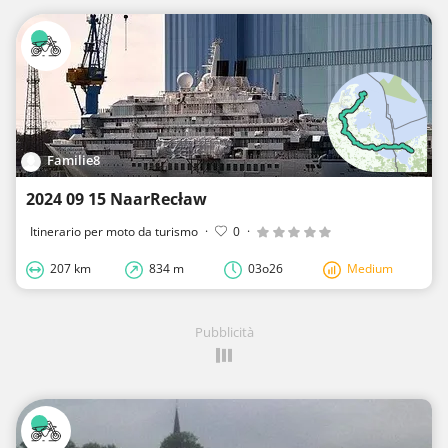
Familie8
2024 09 15 NaarRecław
Itinerario per moto da turismo
·
0
·
207 km
834 m
03o26
Medium
Pubblicità