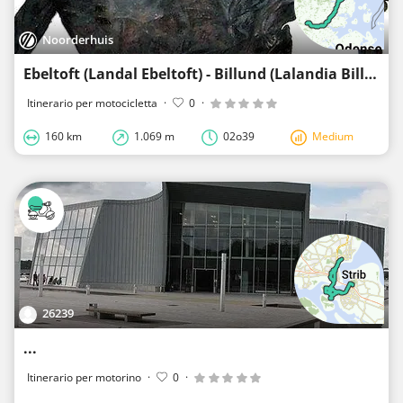
Noorderhuis
Ebeltoft (Landal Ebeltoft) - Billund (Lalandia Billund)
Itinerario per motocicletta
·
0
·
160 km
1.069 m
02o39
Medium
26239
...
Itinerario per motorino
·
0
·