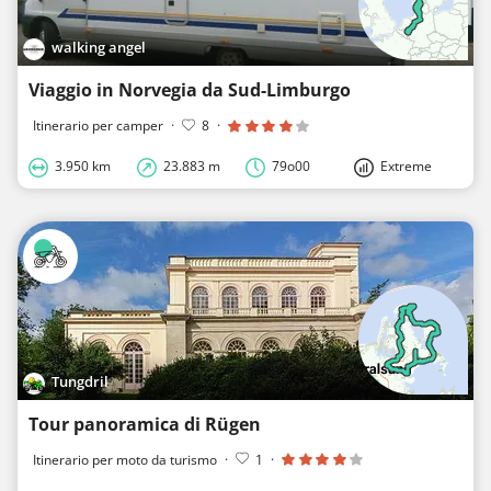
walking angel
Viaggio in Norvegia da Sud-Limburgo
Itinerario per camper
·
8
·
3.950 km
23.883 m
79o00
Extreme
Tungdril
Tour panoramica di Rügen
Itinerario per moto da turismo
·
1
·