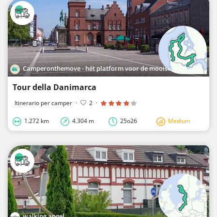
Camperonthemove - hét platform voor de mooiste roadtrips in Europa
Tour della Danimarca
Itinerario per camper
·
2
·
1.272 km
4.304 m
25o26
Medium
walking angel