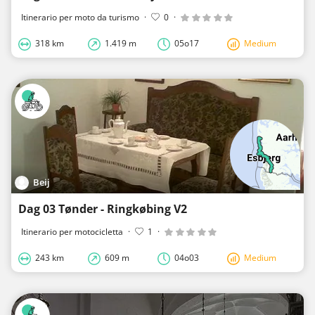
Itinerario per moto da turismo
·
0
·
318 km
1.419 m
05o17
Medium
Beij
Dag 03 Tønder - Ringkøbing V2
Itinerario per motocicletta
·
1
·
243 km
609 m
04o03
Medium