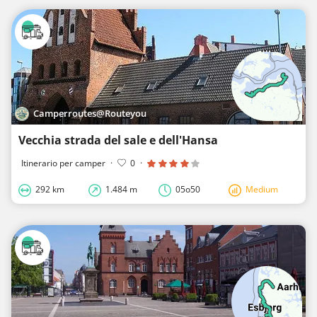
Camperroutes@Routeyou
Vecchia strada del sale e dell'Hansa
Itinerario per camper
·
0
·
292 km
1.484 m
05o50
Medium