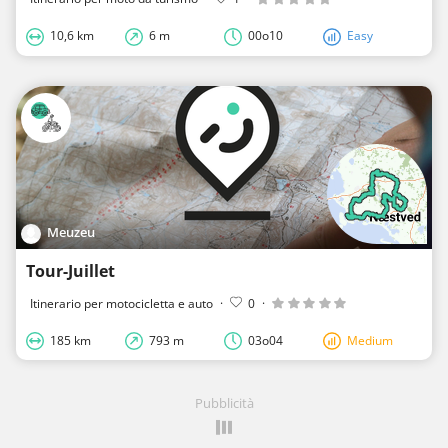
10,6 km
6 m
00o10
Easy
Meuzeu
Tour-Juillet
Itinerario per motocicletta e auto
·
0
·
185 km
793 m
03o04
Medium
Pubblicità