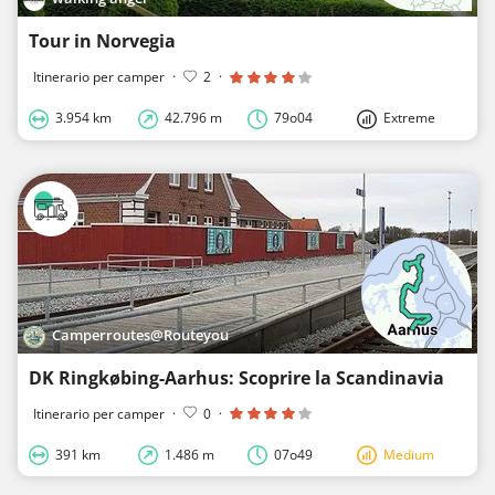
Tour in Norvegia
Itinerario per camper
·
2
·
3.954 km
42.796 m
79o04
Extreme
Camperroutes@Routeyou
DK Ringkøbing-Aarhus: Scoprire la Scandinavia
Itinerario per camper
·
0
·
391 km
1.486 m
07o49
Medium