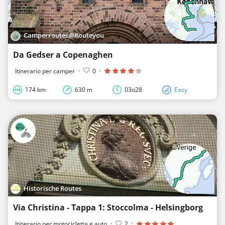
Camperroutes@Routeyou
Da Gedser a Copenaghen
Itinerario per camper
·
0
·
174 km
630 m
03o28
Easy
Historische Routes
Via Christina - Tappa 1: Stoccolma - Helsingborg
Itinerario per motocicletta e auto
·
2
·