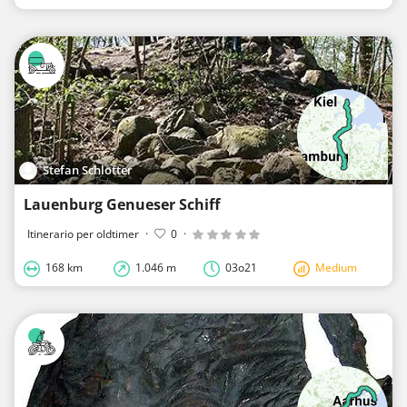
Stefan Schlotter
Lauenburg Genueser Schiff
Itinerario per oldtimer
·
0
·
168 km
1.046 m
03o21
Medium