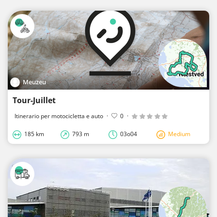
Meuzeu
Tour-Juillet
Itinerario per motocicletta e auto
·
0
·
185 km
793 m
03o04
Medium