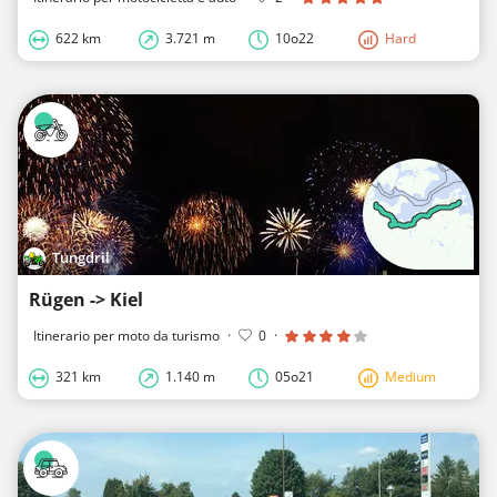
622 km
3.721 m
10o22
Hard
Tungdril
Rügen -> Kiel
Itinerario per moto da turismo
·
0
·
321 km
1.140 m
05o21
Medium