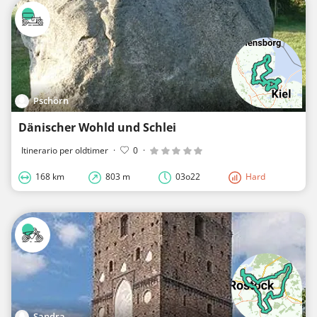
Pschörn
Dänischer Wohld und Schlei
Itinerario per oldtimer
·
0
·
168 km
803 m
03o22
Hard
Sandra