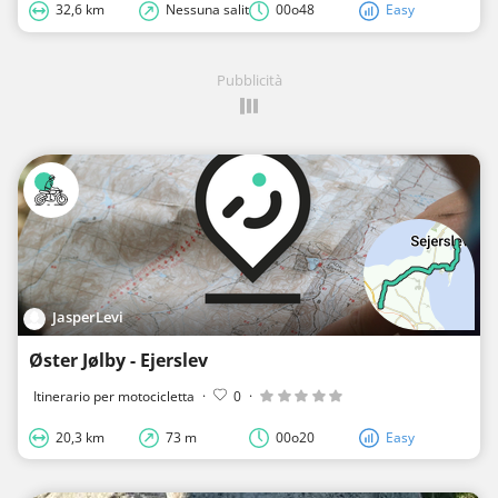
32,6 km
Nessuna salita
00o48
Easy
Pubblicità
JasperLevi
Øster Jølby - Ejerslev
Itinerario per motocicletta
·
0
·
20,3 km
73 m
00o20
Easy