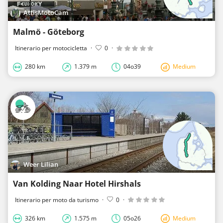
AttisMotoCam
Malmö - Göteborg
Itinerario per motocicletta
·
0
·
280 km
1.379 m
04o39
Medium
Weer Lilian
Van Kolding Naar Hotel Hirshals
Itinerario per moto da turismo
·
0
·
326 km
1.575 m
05o26
Medium