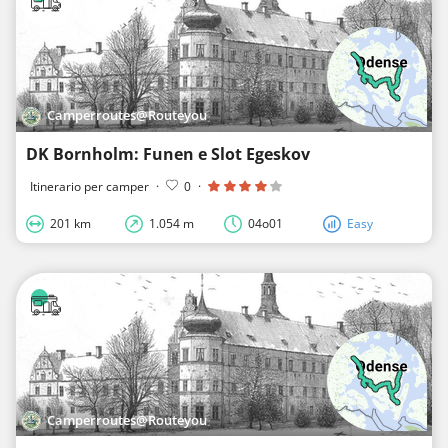
Camperroutes@Routeyou
DK Bornholm: Funen e Slot Egeskov
Itinerario per camper
·
0
·
201 km
1.054 m
04o01
Easy
Camperroutes@Routeyou