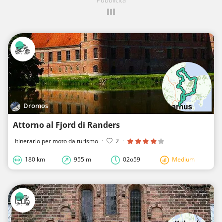
Dromos
Attorno al Fjord di Randers
Itinerario per moto da turismo
·
2
·
180 km
955 m
02o59
Medium