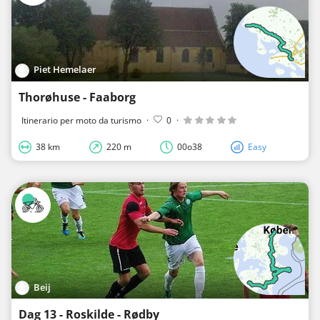
Piet Hemelaer
Thorøhuse - Faaborg
Itinerario per moto da turismo
·
0
·
38 km
220 m
00o38
Easy
Beij
Dag 13 - Roskilde - Rødby