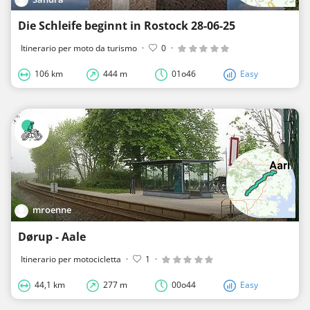
Die Schleife beginnt in Rostock 28-06-25
Itinerario per moto da turismo
·
0
·
106 km
444 m
01o46
Easy
mroenne
Dørup - Aale
Itinerario per motocicletta
·
1
·
44,1 km
277 m
00o44
Easy