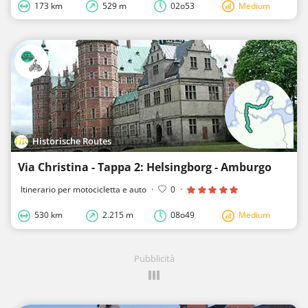
173 km
529 m
02o53
Medium
Historische Routes
Via Christina - Tappa 2: Helsingborg - Amburgo
Itinerario per motocicletta e auto
·
0
·
530 km
2.215 m
08o49
Medium
Pubblicità