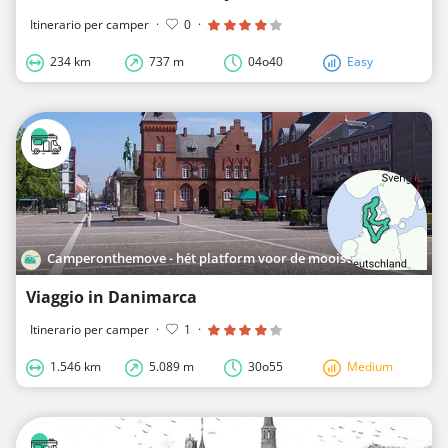
Itinerario per camper
·
0
·
234 km
737 m
04o40
Easy
Camperonthemove - hét platform voor de mooiste roadtrips in Europa
Viaggio in Danimarca
Itinerario per camper
·
1
·
1.546 km
5.089 m
30o55
Medium