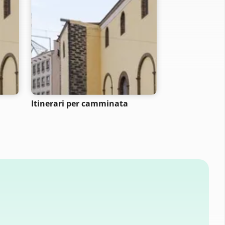
Itinerari per camminata
Itinerari per 