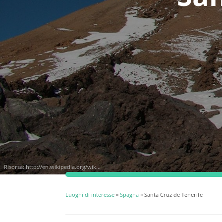
Risorsa:
http://en.wikipedia.org/wik...
Luoghi di interesse
»
Spagna
» Santa Cruz de Tenerife