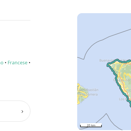
no
•
Francese
•
20 km