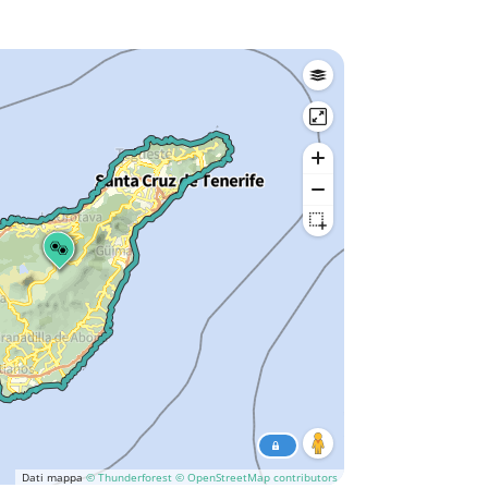
Dati mappa
© Thunderforest
© OpenStreetMap contributors