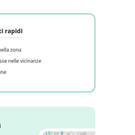
i rapidi
nella zona
sse nelle vicinanze
ine
i