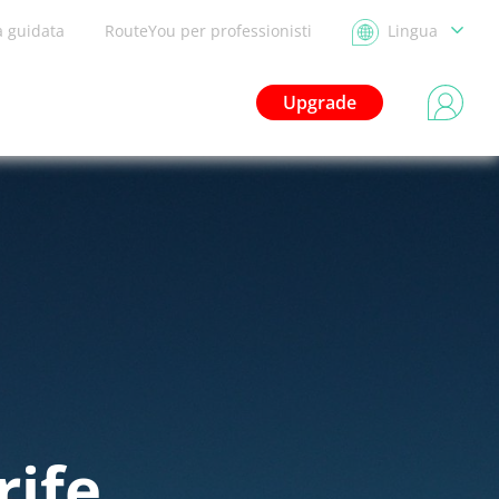
a guidata
RouteYou per professionisti
Lingua
Upgrade
rife