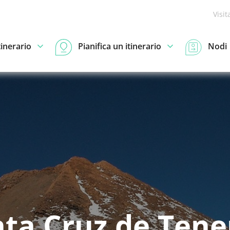
Visit
tinerario
Pianifica un itinerario
Nodi
ta Cruz de Tene