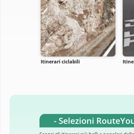
Itinerari ciclabili
Itine
- Selezioni RouteYou