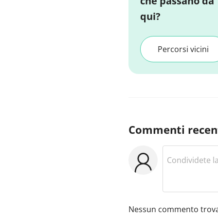
che passano da
qui?
Percorsi vicini
Commenti recen
Nessun commento trova