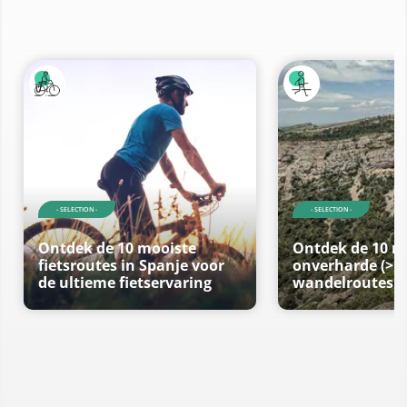
- SELECTION -
- SELECTION -
Ontdek de 10 mooiste
Ontdek de 10 m
fietsroutes in Spanje voor
onverharde (>1
de ultieme fietservaring
wandelroutes i