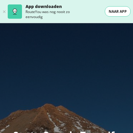
App downloaden
NAAR APP
RouteYou was nog nooit zo
eenvoudig