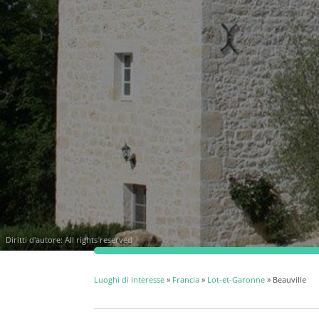
Diritti d'autore: All rights reserved
Luoghi di interesse
»
Francia
»
Lot-et-Garonne
» Beauville