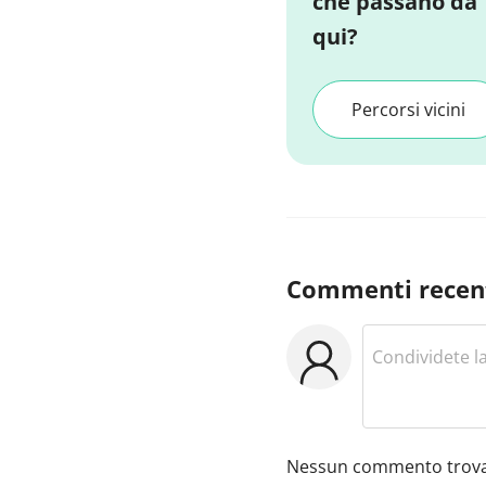
che passano da
qui?
Percorsi vicini
Commenti recen
Nessun commento trova