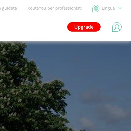
a guidata
RouteYou per professionisti
Lingua
Upgrade