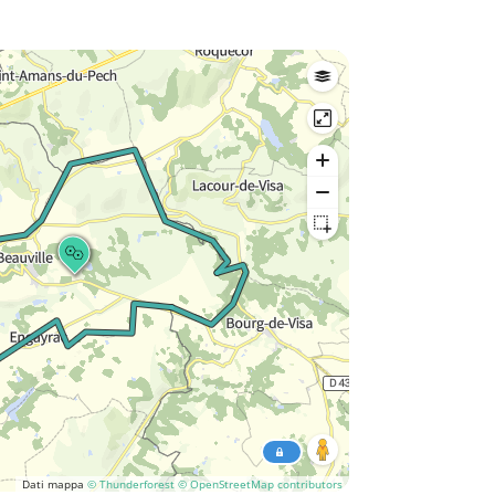
Dati mappa
© Thunderforest
© OpenStreetMap contributors