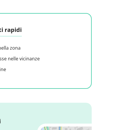
i rapidi
nella zona
sse nelle vicinanze
ine
i