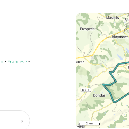
no
•
Francese
•
2 km