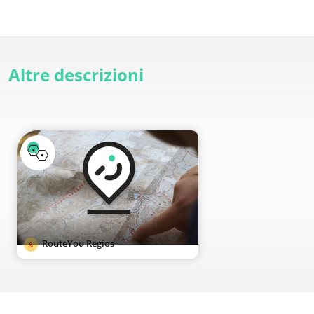
Altre descrizioni
RouteYou Regios