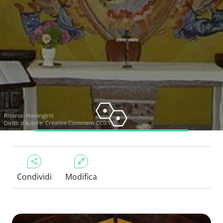
Risorsa:
Havang(nl)
Diritti d'autore:
Creative Commons CC0 1.0
Condividi
Modifica