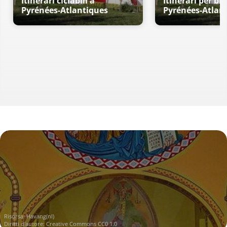
Itinerari ciclabili a
Itinerari per bic
Pyrénées-Atlantiques
Pyrénées-Atlan
Risorsa:
Havang(nl)
Diritti d'autore:
Creative Commons CC0 1.0