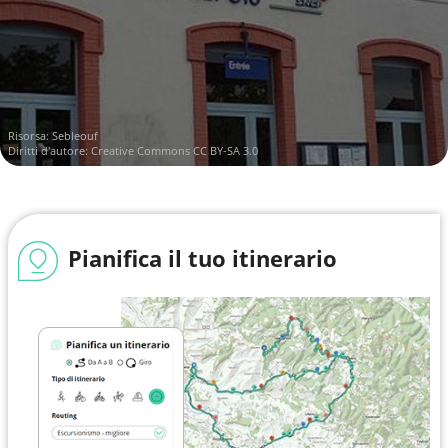
Risorsa:
Sebleouf
Diritti d'autore:
Creative Commons CC BY-SA 3.0
Pianifica il tuo itinerario