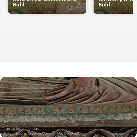
Buhl
Buhl
Risorsa:
Josep Renalias
Diritti d'autore:
Creative Commons CC BY-SA 3.0