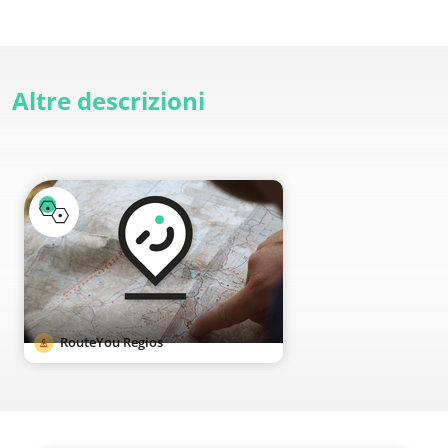
Altre descrizioni
RouteYou Regios