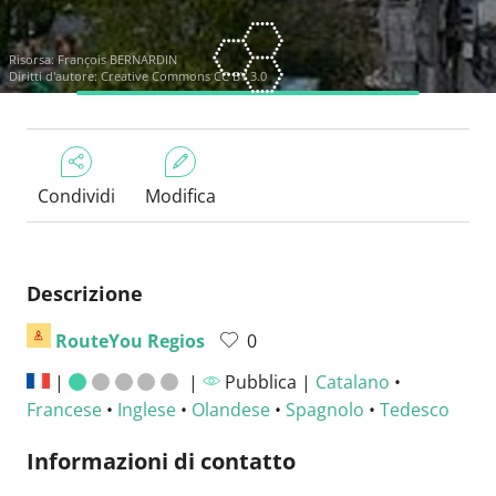
Risorsa:
François BERNARDIN
Diritti d'autore:
Creative Commons CC BY 3.0
Condividi
Modifica
Descrizione
RouteYou Regios
0
|
|
Pubblica |
Catalano
•
Francese
•
Inglese
•
Olandese
•
Spagnolo
•
Tedesco
Informazioni di contatto