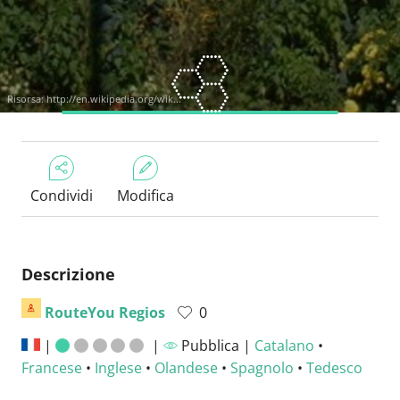
Risorsa:
http://en.wikipedia.org/wik...
Condividi
Modifica
Descrizione
RouteYou Regios
0
|
|
Pubblica |
Catalano
•
Francese
•
Inglese
•
Olandese
•
Spagnolo
•
Tedesco