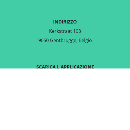
INDIRIZZO
Kerkstraat 108
9050 Gentbrugge, Belgio
SCARICA L'APPLICAZIONE
GRATUITA