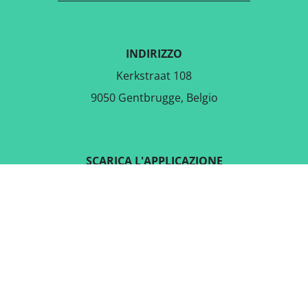
INDIRIZZO
Kerkstraat 108
9050 Gentbrugge, Belgio
SCARICA L'APPLICAZIONE
GRATUITA