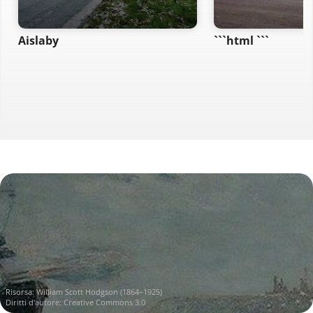
Aislaby
```html ```
Risorsa:
William Scott Hodgson (1864–1925)
Diritti d'autore: Creative Commons 3.0