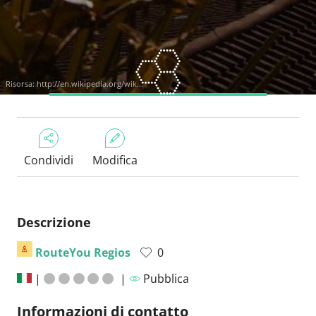
Risorsa:
http://en.wikipedia.org/wik...
Condividi
Modifica
Descrizione
RouteYou Regios
0
|
|
Pubblica
Informazioni di contatto