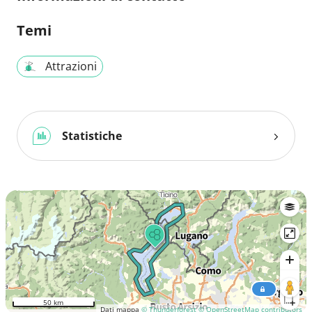
Temi
Attrazioni
Statistiche
50 km
Dati mappa
© Thunderforest
© OpenStreetMap contributors