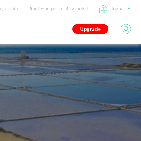
a guidata
RouteYou per professionisti
Lingua
Upgrade