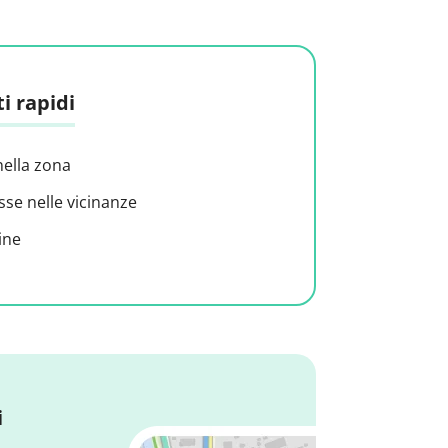
i rapidi
nella zona
sse nelle vicinanze
ine
i