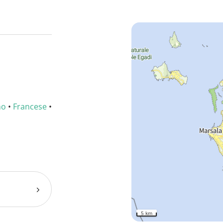
no
•
Francese
•
5 km