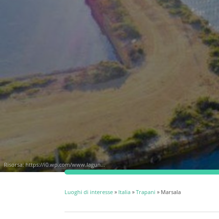
Risorsa:
https://i0.wp.com/www.lagun...
Luoghi di interesse
»
Italia
»
Trapani
» Marsala