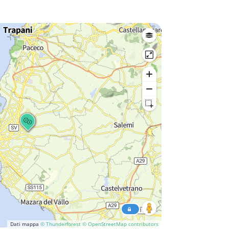
Dati mappa
© Thunderforest
© OpenStreetMap contributors