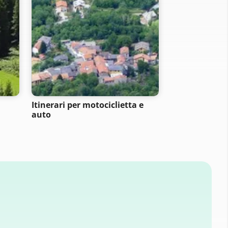
Itinerari per motociclietta e
Itinerari per 
auto