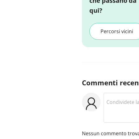
che passano da
qui?
Percorsi vicini
Commenti recen
Nessun commento trova