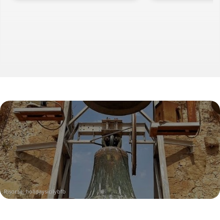
Risorsa:
holidaysicilybfb