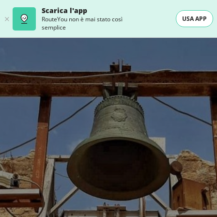
Scarica l'app
USA APP
RouteYou non è mai stato così
semplice