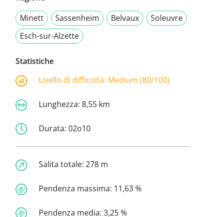
Minett
Sassenheim
Belvaux
Soleuvre
Esch-sur-Alzette
Statistiche
Livello di difficoltà:
Medium (80/100)
Lunghezza:
8,55 km
Durata:
02o10
Salita totale:
278 m
Pendenza massima:
11,63 %
Pendenza media:
3,25 %