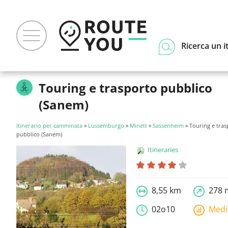
Ricerca un i
Touring e trasporto pubblico
(Sanem)
Itinerario per camminata
»
Lussemburgo
»
Minett
»
Sassenheim
» Touring e tras
pubblico (Sanem)
Itineraries
8,55 km
278 
02o10
Med