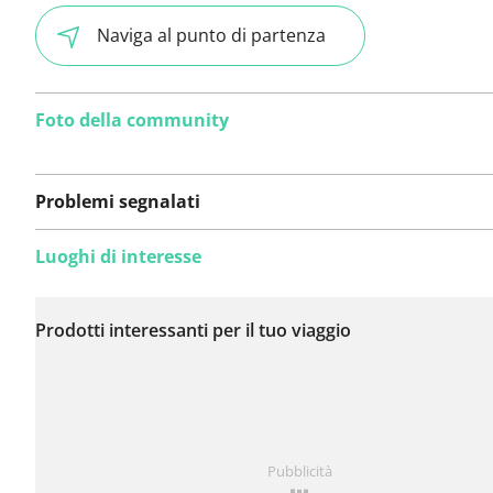
Naviga al punto di partenza
Foto della community
Problemi segnalati
Luoghi di interesse
Non sono stati ancora
segnalati problemi su
Prodotti interessanti per il tuo viaggio
questo itinerario.
Hai notato qualcosa su questo itinerario?
Aggiungere 
Pubblicità
problema