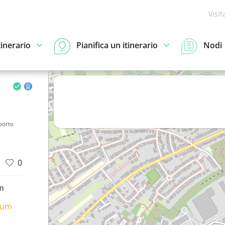
Visit
tinerario
Pianifica un itinerario
Nodi
porto
0
m
ium