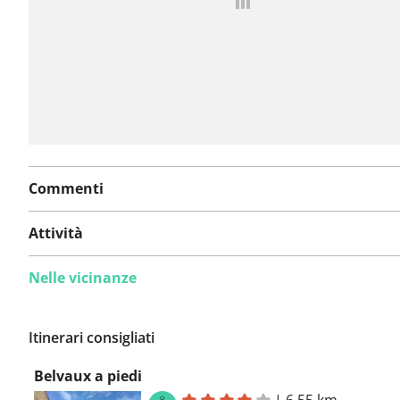
Commenti
Attività
Nelle vicinanze
Itinerari consigliati
Belvaux a piedi
|
6,55 km