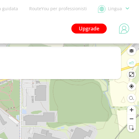
a guidata
RouteYou per professionisti
Lingua
Upgrade