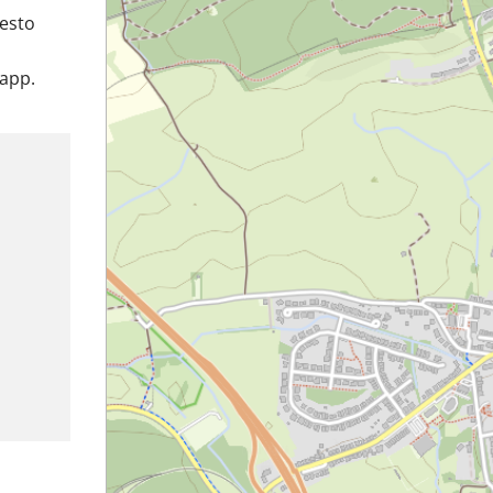
uesto
napp.