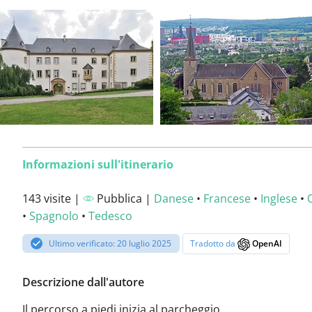
Informazioni sull'itinerario
143 visite |
Pubblica |
Danese
•
Francese
•
Inglese
•
•
Spagnolo
•
Tedesco
Ultimo verificato: 20 luglio 2025
Tradotto da
OpenAI
Descrizione dall'autore
Il percorso a piedi inizia al parcheggio.