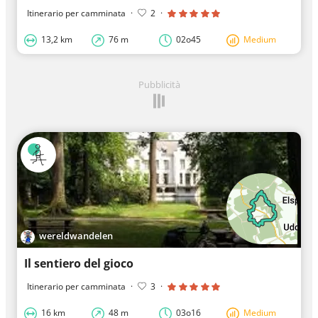
Itinerario per camminata
·
2
·
13,2 km
76 m
02o45
Medium
Pubblicità
wereldwandelen
Il sentiero del gioco
Itinerario per camminata
·
3
·
16 km
48 m
03o16
Medium