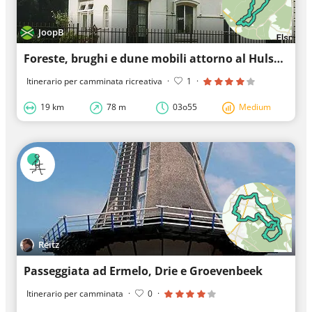
JoopB
Foreste, brughi e dune mobili attorno al Hulshorster Zand
Itinerario per camminata ricreativa
·
1
·
19 km
78 m
03o55
Medium
Reitz
Passeggiata ad Ermelo, Drie e Groevenbeek
Itinerario per camminata
·
0
·