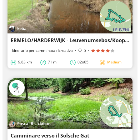
keba
ERMELO/HARDERWIJK - Leuvenumsebos/Koopmansbos
Itinerario per camminata ricreativa
·
5
·
9,83 km
71 m
02o05
Medium
Pascal Brackman
Camminare verso il Solsche Gat