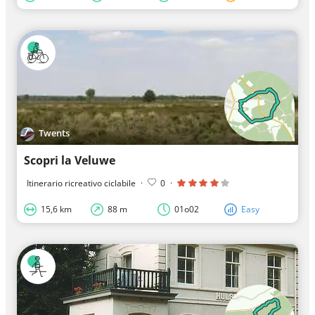
Twents
Scopri la Veluwe
Itinerario ricreativo ciclabile
·
0
·
15,6 km
88 m
01o02
Easy