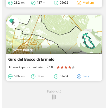
28,2 km
137 m
05o52
Medium
yvette huizer
Giro del Bosco di Ermelo
Itinerario per camminata
·
0
·
5,06 km
39 m
01o04
Easy
Pubblicità