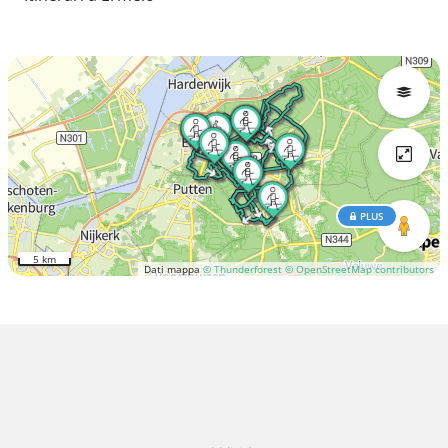
PLUS
5 km
Dati mappa
© Thunderforest
© OpenStreetMap contributors