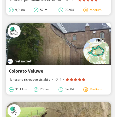
Itinerario per camminata ricreativa
·
11
·
9,9 km
57 m
02o04
Medium
Fietsactief
Colorato Veluwe
Itinerario ricreativo ciclabile
·
4
·
31,1 km
200 m
02o04
Medium