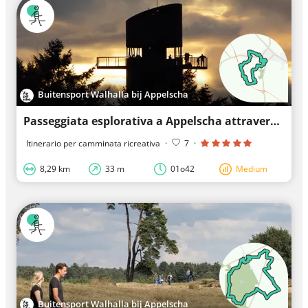
Buitensport Walhalla bij Appelscha
Passeggiata esplorativa a Appelscha attraverso Bosberg, Boerestreek e Duinenzathe
Itinerario per camminata ricreativa
·
7
·
8,29 km
33 m
01o42
Medium
Buitensport Walhalla bij Appelscha