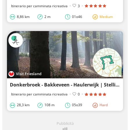
Itinerario per camminata ricreativa
·
3
·
8,86 km
2 m
01o46
Medium
Visit Friesland
Donkerbroek - Bakkeveen - Haulerwijk | Stellingenpad: tappa 10
Itinerario per camminata ricreativa
·
0
·
28,3 km
108 m
05o39
Hard
Pubblicità