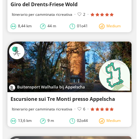
Giro del Drents-Friese Wold
Itinerario per camminata ricreativa
·
2
·
8,44 km
44 m
01o41
Medium
Buitensport Walhalla bij Appelscha
Escursione sui Tre Monti presso Appelscha
Itinerario per camminata ricreativa
·
6
·
13,6 km
9 m
02o44
Medium