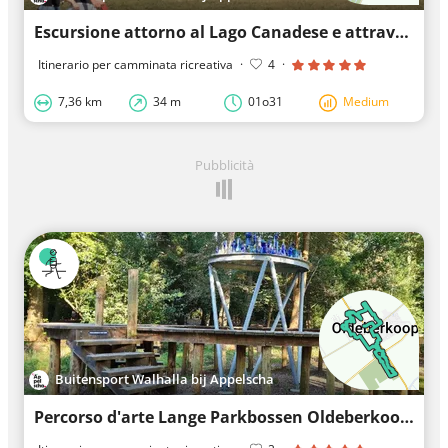
Escursione attorno al Lago Canadese e attraverso le Dune di Kale vicino ad Appelscha
Itinerario per camminata ricreativa
·
4
·
7,36 km
34 m
01o31
Medium
Pubblicità
Buitensport Walhalla bij Appelscha
Percorso d'arte Lange Parkbossen Oldeberkoop presso Appelscha