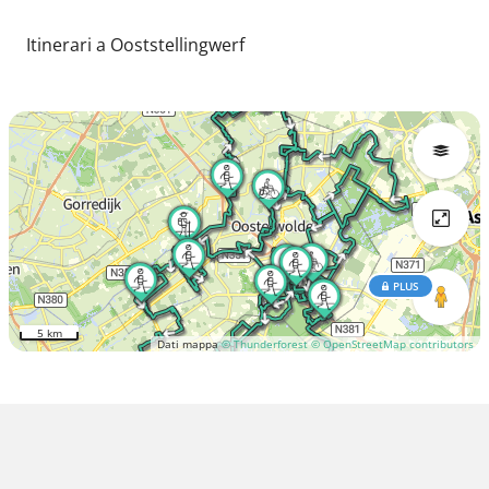
Itinerari a Ooststellingwerf
PLUS
5 km
Dati mappa
© Thunderforest
© OpenStreetMap contributors