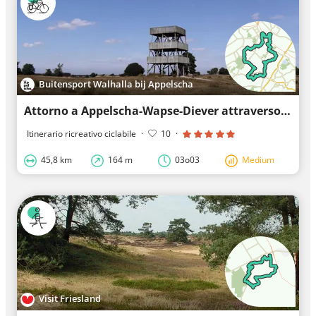
Buitensport Walhalla bij Appelscha
Attorno a Appelscha-Wapse-Diever attraverso l'area naturale del Drents Friese Wold
Itinerario ricreativo ciclabile
·
10
·
45,8 km
164 m
03o03
Medium
Visit Friesland