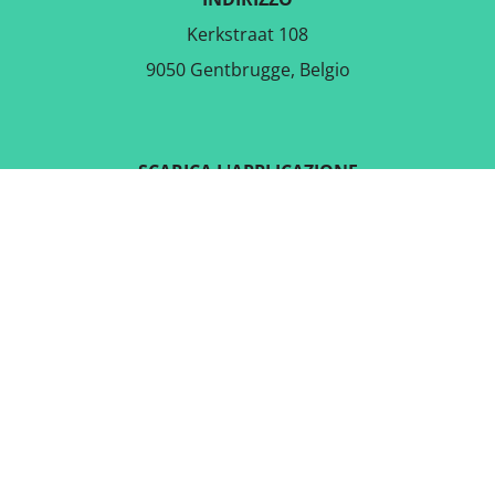
Kerkstraat 108
9050 Gentbrugge, Belgio
SCARICA L'APPLICAZIONE
GRATUITA
SEGUICI