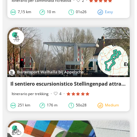
Itinerario per camminata ricreativa
·
2
·
7,15 km
10 m
01o26
Easy
Buitensport Walhalla bij Appelscha
Il sentiero escursionistico Stellingenpad attraverso le Stellingwerven
Itinerario per trekking
·
4
·
251 km
176 m
50o28
Medium