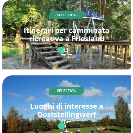
- SELECTION -
Itinerari per camminata
ricreativa a Friesland
- SELECTION -
Luoghi di interesse a
Ooststellingwerf