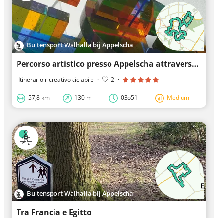
Buitensport Walhalla bij Appelscha
Percorso artistico presso Appelscha attraverso Oosterwolde e Veenhuizen
Itinerario ricreativo ciclabile
·
2
·
57,8 km
130 m
03o51
Medium
Buitensport Walhalla bij Appelscha
Tra Francia e Egitto