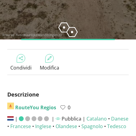
Risorsa:
AvontuurlijkeWandelingen.nl
Condividi
Modifica
Descrizione
RouteYou Regios
0
|
|
Pubblica |
Catalano
•
Danese
•
Francese
•
Inglese
•
Olandese
•
Spagnolo
•
Tedesco