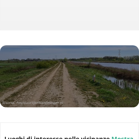
Risorsa:
AvontuurlijkeWandelingen.nl
Luoghi di interesse
nelle vicinanze
Mostra