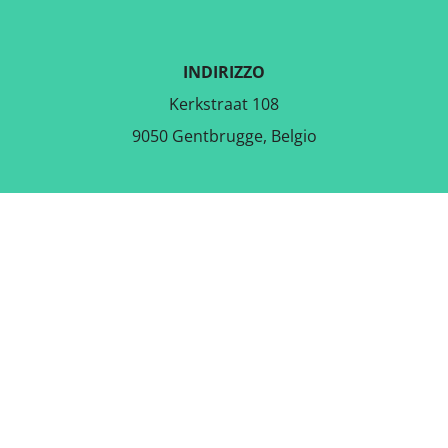
INDIRIZZO
Kerkstraat 108
9050 Gentbrugge, Belgio
SCARICA L'APPLICAZIONE
GRATUITA