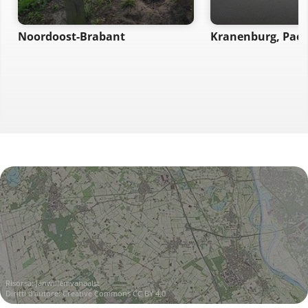
Noordoost-Brabant
Kranenburg, Paes
Risorsa:
Janwillemvanaalst
Diritti d'autore:
Creative Commons CC BY 4.0