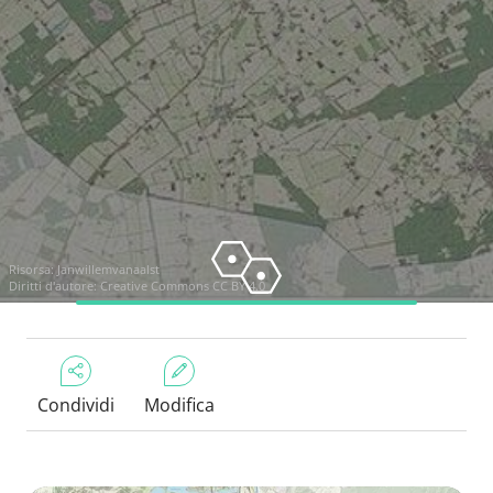
Risorsa:
Janwillemvanaalst
Diritti d'autore:
Creative Commons CC BY 4.0
Condividi
Modifica