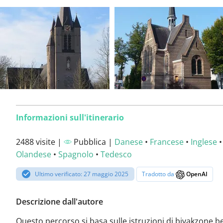
Informazioni sull'itinerario
2488 visite |
Pubblica |
Danese
•
Francese
•
Inglese
•
Olandese
•
Spagnolo
•
Tedesco
Ultimo verificato: 27 maggio 2025
Tradotto da
OpenAI
Descrizione dall'autore
Questo percorso si basa sulle istruzioni di bivakzone.be