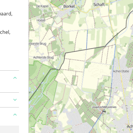
waard,
chel,