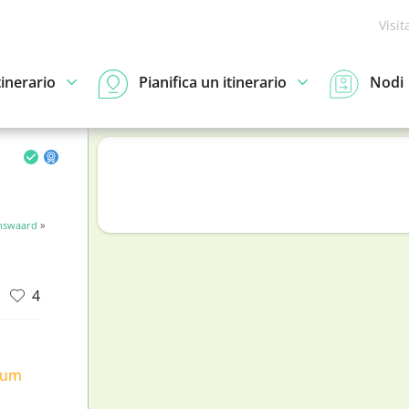
Visit
tinerario
Pianifica un itinerario
Nodi
nswaard
»
4
ium