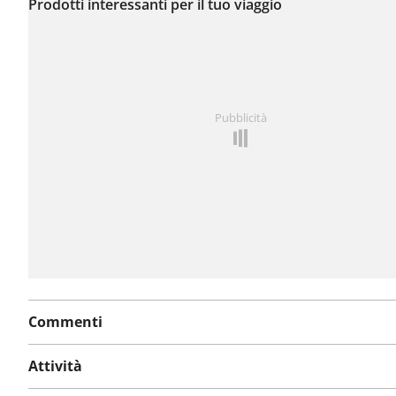
segnalati problemi su
Prodotti interessanti per il tuo viaggio
questo itinerario.
Hai notato qualcosa su questo itinerario?
Aggiungere 
Pubblicità
problema
Commenti
Attività