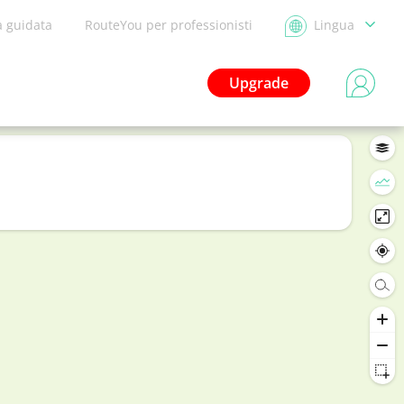
a guidata
RouteYou per professionisti
Lingua
Upgrade