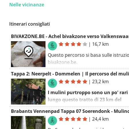
Nelle vicinanze
Itinerari consigliati
|
16,7 km
Questo percorso si basa sulle istruzio
bivakzone.be.
Questa è la parte 2 del cammino biva
Inizi nella zona bivacco di Achel, tor
|
23,2 km
verso l'auto parcheggiata a Valkensw
I mulini purtroppo sono un po' rari
Il percorso di andata può essere trov
lungo questo tratto di 23 km del
un'altra GPX, parte 1
Dommelpad. Fortunatamente, l'am
non è meno bello!
|
24,4 km
Guarda su
https://youtu.be/kdqpYiA
Il Dommelpad