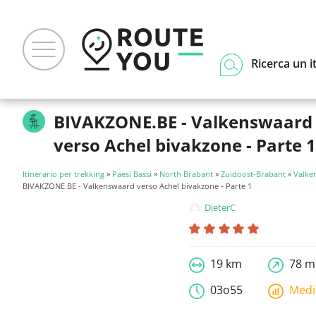
Ricerca un i
BIVAKZONE.BE - Valkenswaard
verso Achel bivakzone - Parte 1
Itinerario per trekking
»
Paesi Bassi
»
North Brabant
»
Zuidoost-Brabant
»
Valke
BIVAKZONE.BE - Valkenswaard verso Achel bivakzone - Parte 1
DieterC
19 km
78 m
03o55
Med