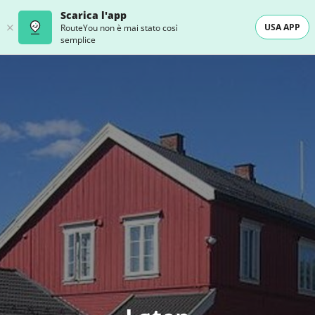
Scarica l'app
USA APP
RouteYou non è mai stato così
semplice