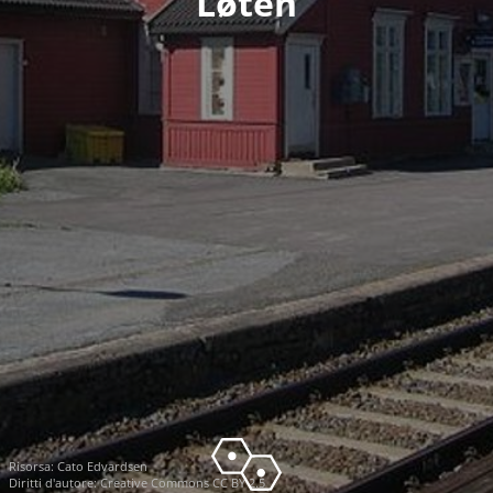
Løten
Risorsa:
Cato Edvardsen
Diritti d'autore:
Creative Commons CC BY 2.5