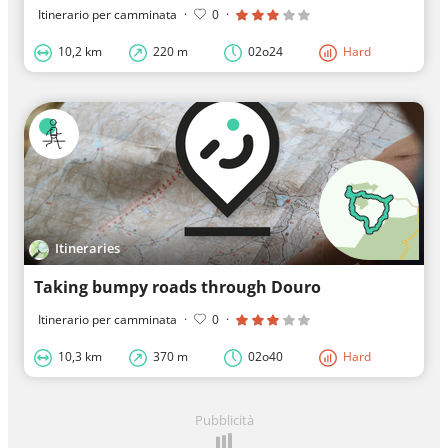
Itinerario per camminata
·
0
·
10,2 km
220 m
02o24
Hard
Itineraries
Taking bumpy roads through Douro
Itinerario per camminata
·
0
·
10,3 km
370 m
02o40
Hard
Pubblicità