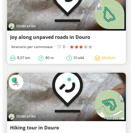
Itineraries
Joy along unpaved roads in Douro
Itinerario per camminata
·
0
·
8,07 km
80 m
01o44
Medium
Itineraries
Hiking tour in Douro