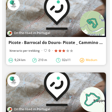
On the road in Portugal
Picote - Barrocal do Douro- Picote _ Cammino della barraige - Terra
Itinerario per trekking
·
0
·
9,24 km
210 m
02o11
Medium
On the road in Portugal