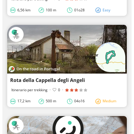
6,56 km
100 m
01o28
Easy
On the road in Portugal
Rota della Cappella degli Angeli
Itinerario per trekking
·
0
·
17,2 km
500 m
04o16
Medium