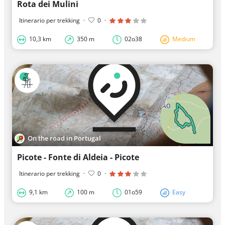
Rota dei Mulini
Itinerario per trekking
·
0
·
10,3 km
350 m
02o38
Medium
On the road in Portugal
Picote - Fonte di Aldeia - Picote
Itinerario per trekking
·
0
·
9,1 km
100 m
01o59
Easy