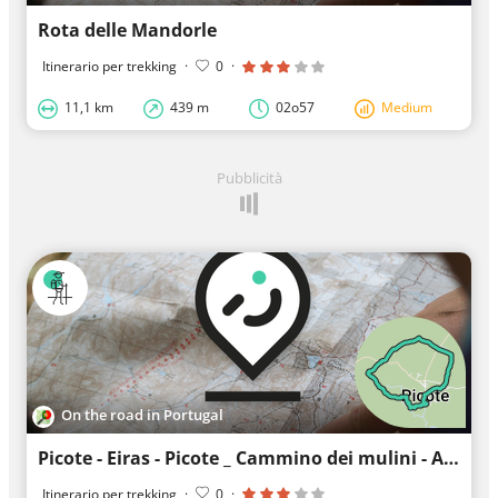
Rota delle Mandorle
Itinerario per trekking
·
0
·
11,1 km
439 m
02o57
Medium
Pubblicità
On the road in Portugal
Picote - Eiras - Picote _ Cammino dei mulini - Acqua
Itinerario per trekking
·
0
·