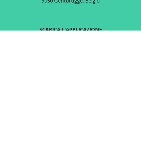
9050 Gentbrugge, Belgio
SCARICA L'APPLICAZIONE
GRATUITA
SEGUICI