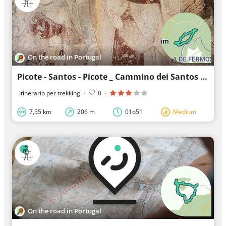
On the road in Portugal
Picote - Santos - Picote _ Cammino dei Santos - Fuogo
Itinerario per trekking
·
0
·
7,55 km
206 m
01o51
Medium
On the road in Portugal