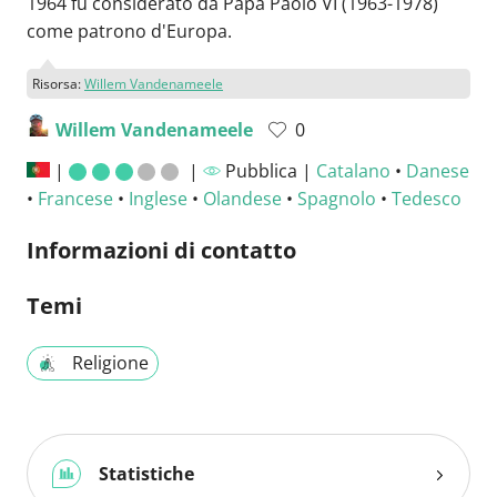
1964 fu considerato da Papa Paolo VI (1963-1978)
come patrono d'Europa.
Risorsa:
Willem Vandenameele
Willem Vandenameele
0
|
|
Pubblica |
Catalano
•
Danese
•
Francese
•
Inglese
•
Olandese
•
Spagnolo
•
Tedesco
Informazioni di contatto
Temi
Religione
Statistiche