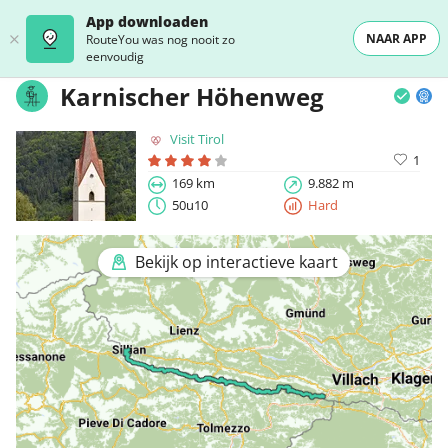
App downloaden
NAAR APP
RouteYou was nog nooit zo
eenvoudig
Karnischer Höhenweg
Visit Tirol
1
169 km
9.882 m
50u10
Hard
Bekijk op interactieve kaart