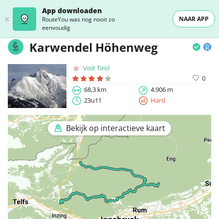
App downloaden
NAAR APP
RouteYou was nog nooit zo
eenvoudig
Karwendel Höhenweg
Visit Tirol
0
68,3 km
4.906 m
23u11
Hard
Bekijk op interactieve kaart