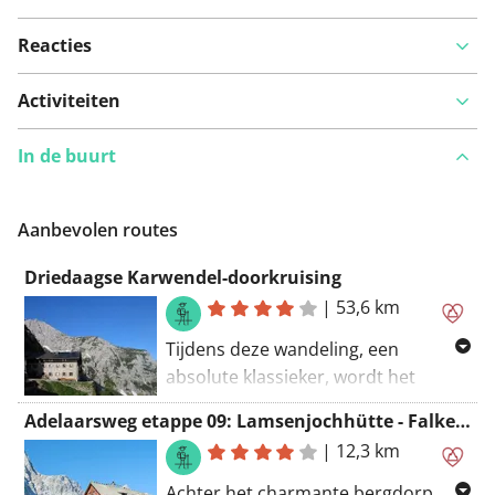
Reacties
Activiteiten
In de buurt
Aanbevolen routes
Driedaagse Karwendel-doorkruising
|
53,6 km
Tijdens deze wandeling, een
absolute klassieker, wordt het
Tiroler Karwendel van west naar
Adelaarsweg etappe 09: Lamsenjochhütte - Falkenhütte
oost doorkruist. Deze bergketen van
|
12,3 km
de Noordelijke Kalkalpen - met de
Birkkarspitze (2.749 meter) als
Achter het charmante bergdorp