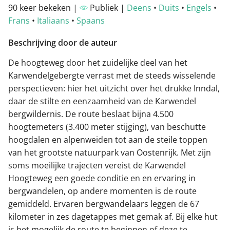
90 keer bekeken |
Publiek |
Deens
•
Duits
•
Engels
•
Frans
•
Italiaans
•
Spaans
Beschrijving door de auteur
De hoogteweg door het zuidelijke deel van het
Karwendelgebergte verrast met de steeds wisselende
perspectieven: hier het uitzicht over het drukke Inndal,
daar de stilte en eenzaamheid van de Karwendel
bergwildernis. De route beslaat bijna 4.500
hoogtemeters (3.400 meter stijging), van beschutte
hoogdalen en alpenweiden tot aan de steile toppen
van het grootste natuurpark van Oostenrijk. Met zijn
soms moeilijke trajecten vereist de Karwendel
Hoogteweg een goede conditie en en ervaring in
bergwandelen, op andere momenten is de route
gemiddeld. Ervaren bergwandelaars leggen de 67
kilometer in zes dagetappes met gemak af. Bij elke hut
is het mogelijk de route te beginnen of deze te