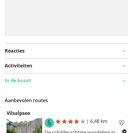
Reacties
Activiteiten
In de buurt
Aanbevolen routes
Vilsalpsee
|
6,48 km
De schilderachtige wandeling in