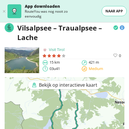
App downloaden
NAAR APP
RouteYou was nog nooit zo
eenvoudig
Vilsalpsee – Traualpsee –
Lache
Visit Tirol
0
15 km
421 m
03u41
Medium
Bekijk op interactieve kaart