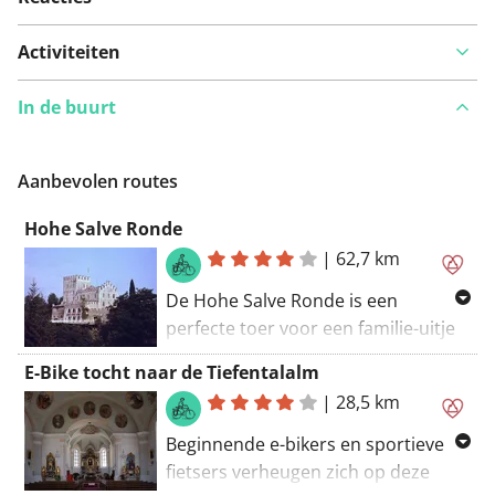
Activiteiten
In de buurt
Aanbevolen routes
Hohe Salve Ronde
|
62,7 km
De Hohe Salve Ronde is een
perfecte toer voor een familie-uitje
op de fiets of e-bike. De tocht is
E-Bike tocht naar de Tiefentalalm
meer als 60 kilometer lang en voert
|
28,5 km
grotendeels over asfalt- en
grindpaden. Van Itter aan de voet
Beginnende e-bikers en sportieve
van de Hohe Salve gaat het
fietsers verheugen zich op deze
voornamelijk vlak door het idyllische