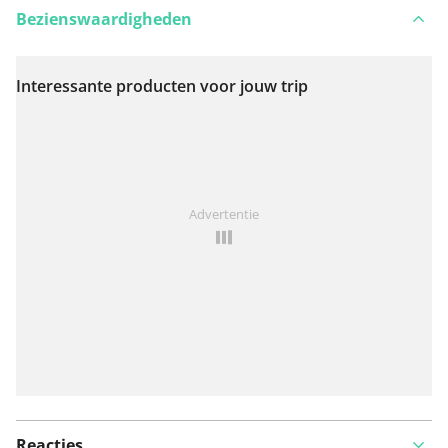
Bezienswaardigheden
Interessante producten voor jouw trip
Bekijk op kaart
Iets opgevallen op deze route?
Probleem toevoegen
Advertentie
Reacties