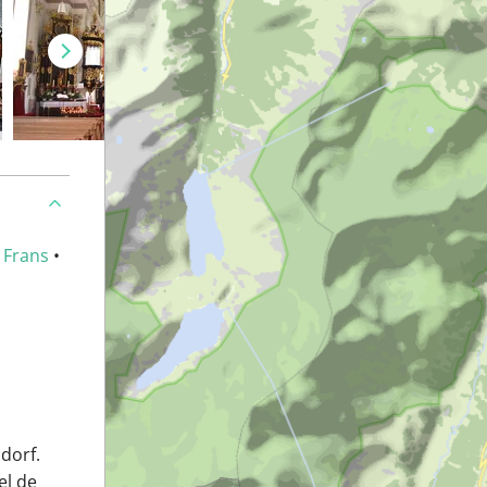
•
Frans
•
dorf.
el de