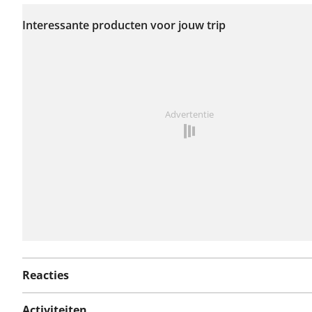
Er zijn nog geen
problemen op deze
Interessante producten voor jouw trip
route gerapporteerd.
Iets opgevallen op deze route?
Probleem toevoegen
Advertentie
Reacties
Activiteiten