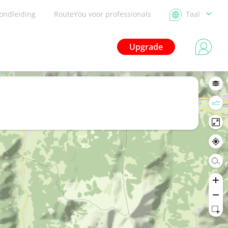
ondleiding
RouteYou voor professionals
Taal
Upgrade