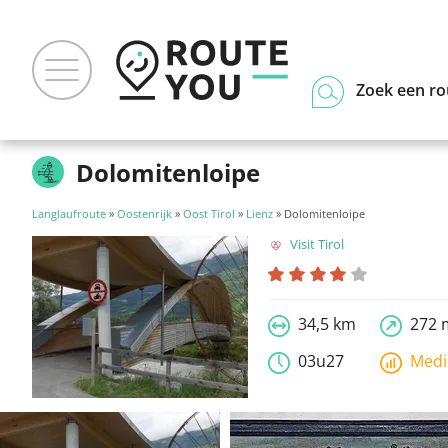
Zoek een ro
Dolomitenloipe
Langlaufroute
»
Oostenrijk
»
Oost Tirol
»
Lienz
» Dolomitenloipe
Visit Tirol
34,5 km
272 
03u27
Med