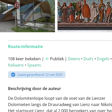
Route-informatie
108 keer bekeken |
Publiek |
Deens
•
Duits
•
Engels
Italiaans
•
Spaans
Laatst geverifieerd: 12 mei 2025
Beschrijving door de auteur
De Dolomitenloipe loopt van de voet van de Lienzer
Dolomieten langs de Drauradweg van Lienz naar Nikols
Het startpunt Lienz, dat al 2.000 bezoekers van over he