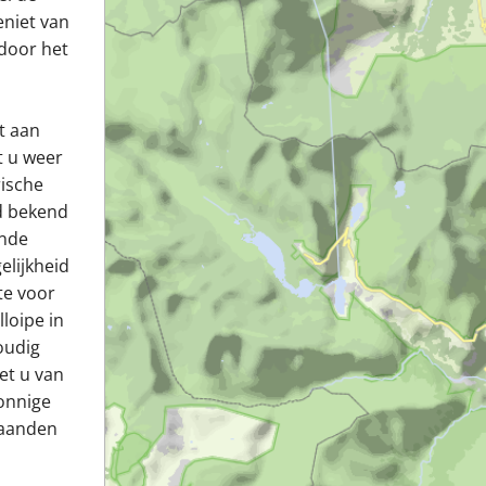
eniet van
 door het
t aan
t u weer
rische
jd bekend
ende
elijkheid
te voor
loipe in
oudig
et u van
onnige
maanden
s