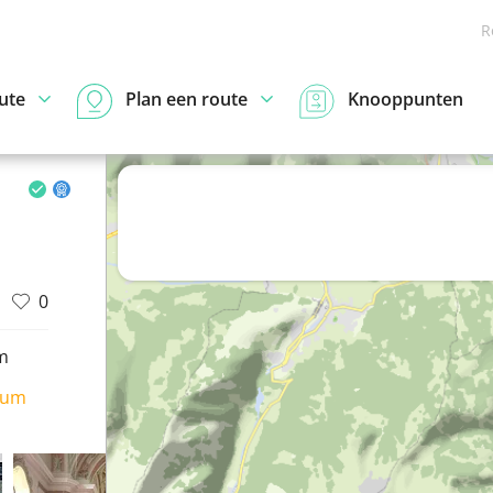
R
ute
Plan een route
Knooppunten
0
m
ium