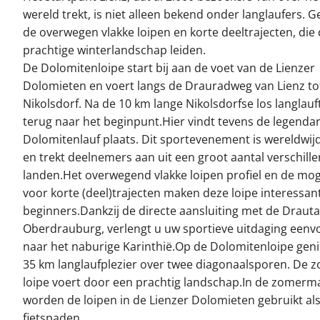
wereld trekt, is niet alleen bekend onder langlaufers. G
de overwegen vlakke loipen en korte deeltrajecten, die
prachtige winterlandschap leiden.
De Dolomitenloipe start bij aan de voet van de Lienzer
Dolomieten en voert langs de Drauradweg van Lienz to
Nikolsdorf. Na de 10 km lange Nikolsdorfse los langlauf
terug naar het beginpunt.Hier vindt tevens de legenda
Dolomitenlauf plaats. Dit sportevenement is wereldwi
en trekt deelnemers aan uit een groot aantal verschill
landen.Het overwegend vlakke loipen profiel en de mog
voor korte (deel)trajecten maken deze loipe interessan
beginners.Dankzij de directe aansluiting met de Drautal
Oberdrauburg, verlengt u uw sportieve uitdaging eenv
naar het naburige Karinthië.Op de Dolomitenloipe geni
35 km langlaufplezier over twee diagonaalsporen. De z
loipe voert door een prachtig landschap.In de zomer
worden de loipen in de Lienzer Dolomieten gebruikt al
fietspaden.