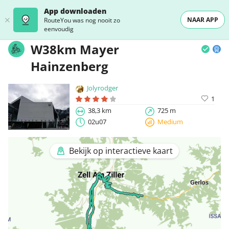
App downloaden
NAAR APP
RouteYou was nog nooit zo
eenvoudig
W38km Mayer
Hainzenberg
Jolyrodger
1
38,3 km
725 m
02u07
Medium
Bekijk op interactieve kaart