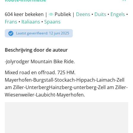
604 keer bekeken |
Publiek |
Deens
•
Duits
•
Engels
•
Frans
•
Italiaans
•
Spaans
Laatst geverifieerd: 12 juni 2025
Beschrijving door de auteur
-Jolyrodger Mountain Bike Ride.
Mixed road en offroad. 725 HM.
Mayerhofen-Burgstall-Stockach-Hippach-Laimach-Zell
am Ziller-UnterbergHainzberg-unterberg-Zell am Ziller-
Wiesenweiler-Laubicht-Mayerhofen.