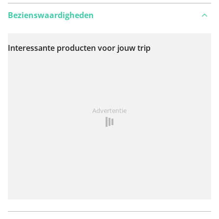
Bezienswaardigheden
Interessante producten voor jouw trip
Bekijk op kaart
Iets opgevallen op deze route?
Probleem toevoegen
Advertentie