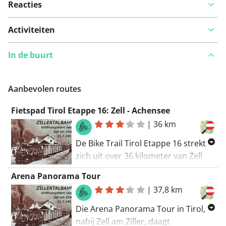
Reacties
Activiteiten
In de buurt
Aanbevolen routes
Fietspad Tirol Etappe 16: Zell - Achensee
|
36 km
De Bike Trail Tirol Etappe 16 strekt
zich uit over 36 kilometer van Zell
naar Achensee en biedt een lichte
Arena Panorama Tour
uitdaging voor mountainbikers. De
|
37,8 km
route gaat door de idyllische natuur,
langs Zell am Ziller en Aschau in het
Die Arena Panorama Tour in Tirol,
Zillertal. Met 7% onverharde wegen
nabij Zell am Ziller, daagt