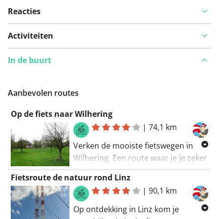
Reacties
Activiteiten
In de buurt
Aanbevolen routes
Op de fiets naar Wilhering
|
74,1 km
Verken de mooiste fietswegen in
Wilhering. Een route waar je je zeker
niet verveelt. Je mag je verwachten
Fietsroute de natuur rond Linz
aan een zeer groenrijke tocht. Neem
|
90,1 km
je tijd voor deze route. Alles bij
elkaar, een mooie natuurrit!
Op ontdekking in Linz kom je