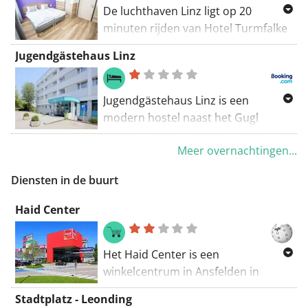
van een flatscreen-tv.
De luchthaven Linz ligt op 20
minuten rijden van Hotel Turmfalke
en het staalbedrijf Voestalpine Stahl
Jugendgästehaus Linz
GmbH bevindt zich in de directe
omgeving. De accommodatie biedt
gratis WiFi.
Jugendgästehaus Linz is een
modern hostel naast het Gugl
Stadion Linz en een indoor sport-
Meer overnachtingen...
arena, en biedt gratis gebruik van
een tennisbaan en een
Diensten in de buurt
fitnessruimte. Er is gratis WiFi in de
openbare ruimtes.
Haid Center
Het Haid Center is een
winkelcentrum in Ansfelden in
Opper-Oostenrijk. Het ligt aan de
Stadtplatz - Leonding
Kremstalstraat, vlakbij het