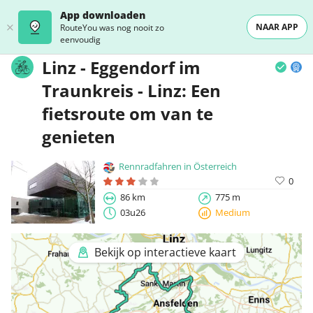
App downloaden
NAAR APP
RouteYou was nog nooit zo
eenvoudig
Linz - Eggendorf im
Traunkreis - Linz: Een
fietsroute om van te
genieten
Rennradfahren in Österreich
0
86 km
775 m
03u26
Medium
Bekijk op interactieve kaart