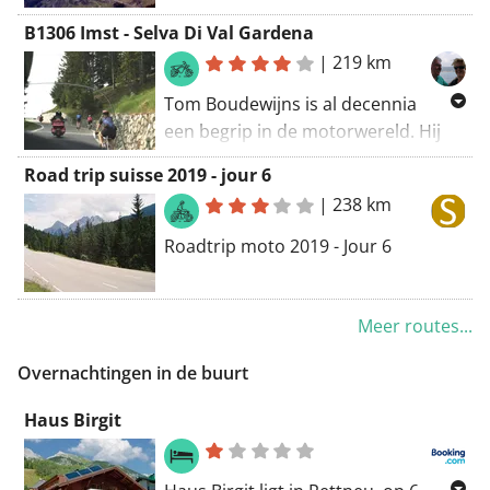
Wenns naar het Italiaanse Ossana,
B1306 Imst - Selva Di Val Gardena
hotel Il Maniero langs de
|
219 km
Reschenpas, Stelvio e.a. !
Tom Boudewijns is al decennia
een begrip in de motorwereld. Hij
maakte ontelbare ritten en boeken
Road trip suisse 2019 - jour 6
over prachtige motorroutes.
|
238 km
Ontdek hier zijn toergidsen.
Roadtrip moto 2019 - Jour 6
Meer routes...
Overnachtingen in de buurt
Haus Birgit