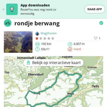
App downloaden
NAAR APP
RouteYou was nog nooit zo
eenvoudig
rondje berwang
Wagthoren
1
192 km
4.007 m
03u11
Hard
Bekijk op interactieve kaart