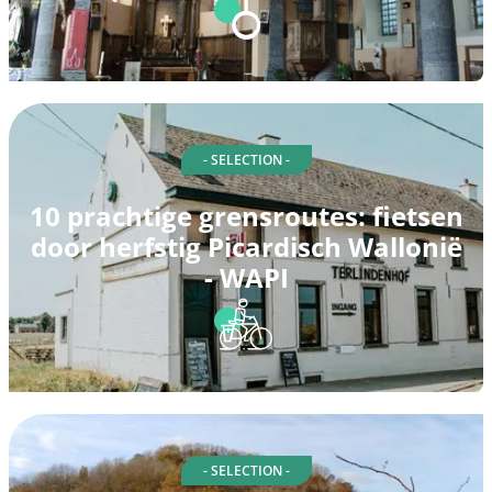
- SELECTION -
10 prachtige grensroutes: fietsen
door herfstig Picardisch Wallonië
- WAPI
- SELECTION -