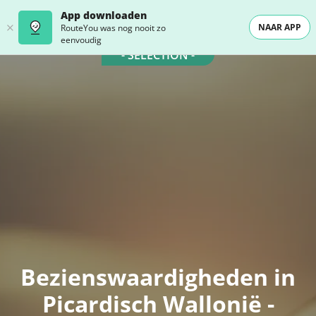
App downloaden
NAAR APP
RouteYou was nog nooit zo
eenvoudig
- SELECTION -
Bezienswaardigheden in
Picardisch Wallonië -