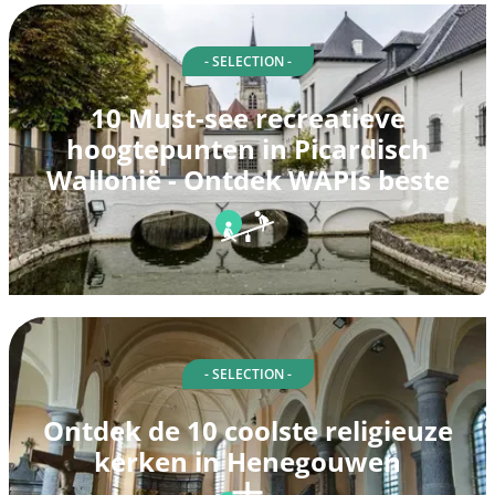
- SELECTION -
10 Must-see recreatieve
hoogtepunten in Picardisch
Wallonië - Ontdek WAPIs beste
- SELECTION -
Ontdek de 10 coolste religieuze
kerken in Henegouwen