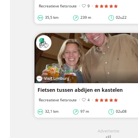
Recreatieve fietsroute
·
9
·
35,5 km
239 m
02u22
Visit Limburg
Fietsen tussen abdijen en kastelen
Recreatieve fietsroute
·
4
·
32,1 km
97 m
02u08
Advertentie