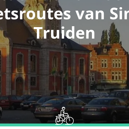
etsroutes van Si
Truiden