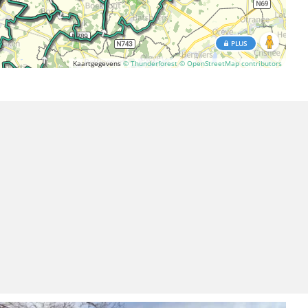
PLUS
Kaartgegevens
© Thunderforest
© OpenStreetMap contributors