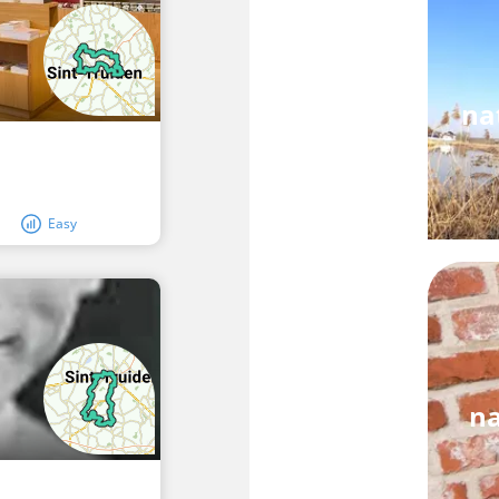
na
Easy
na