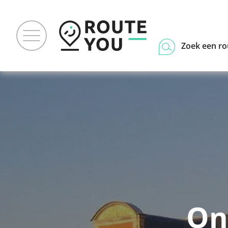
Zoek een ro
On