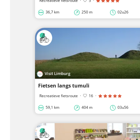
Recreatieve fietsroute
·
5
·
36,7 km
250 m
02u26
Visit Limburg
Fietsen langs tumuli
Recreatieve fietsroute
·
16
·
59,1 km
404 m
03u56