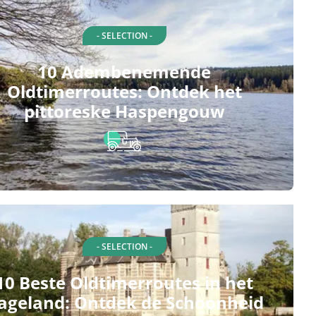
- SELECTION -
10 Adembenemende
Oldtimerroutes: Ontdek het
pittoreske Haspengouw
- SELECTION -
10 Beste Oldtimerroutes in het
ageland: Ontdek de Schoonheid