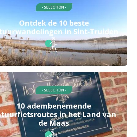
- SELECTION -
Ontdek de 10 beste
tuurwandelingen in Sint-Truiden
- SELECTION -
10 adembenemende
tuurfietsroutes in het Land van
de Maas