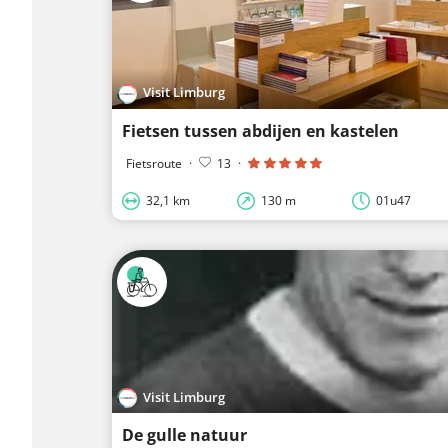
Visit Limburg
Fietsen tussen abdijen en kastelen
Fietsroute
·
13
·
32,1 km
130 m
01u47
Visit Limburg
De gulle natuur