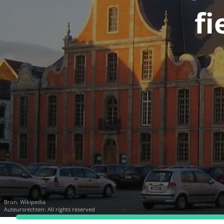
fi
Bron:
Wikipedia
Auteursrechten: All rights reserved