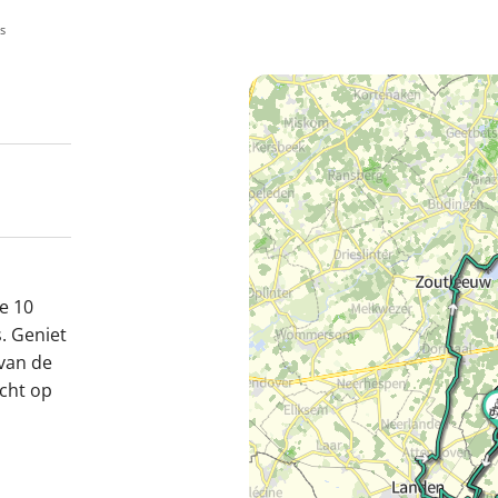
s
e 10
. Geniet
 van de
acht op