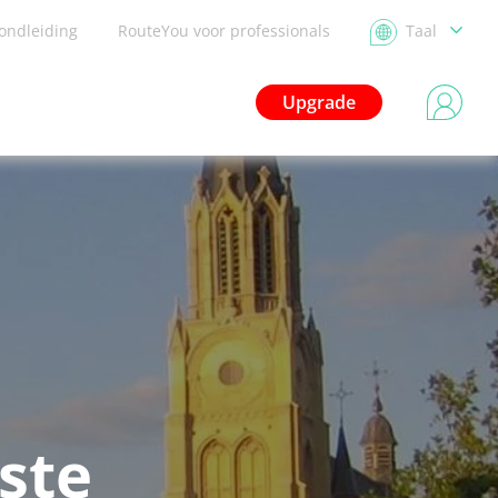
ondleiding
RouteYou voor professionals
Taal
Upgrade
ste