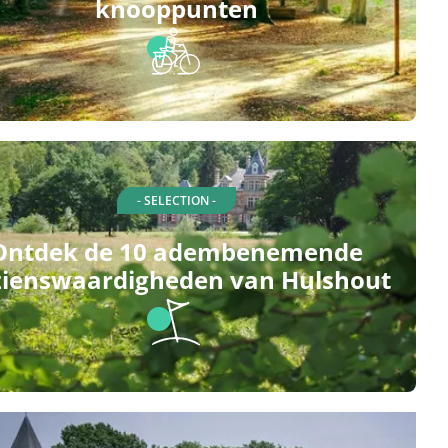
knooppunten
- SELECTION -
Ontdek de 10 adembenemende
zienswaardigheden van Hulshout