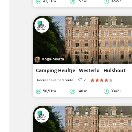
43,1 km
157 m
02u52
Koga-Myata
Camping Heultje - Westerlo - Hulshout
Recreatieve fietsroute
·
2
·
50,5 km
140 m
03u21