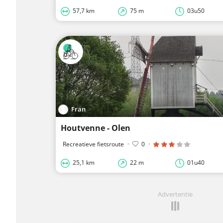
57,7 km
75 m
03u50
Fran
Houtvenne - Olen
Recreatieve fietsroute
·
0
·
25,1 km
22 m
01u40
Advertentie