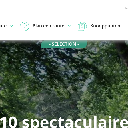
R
ute
Plan een route
Knooppunten
- SELECTION -
10 spectaculair