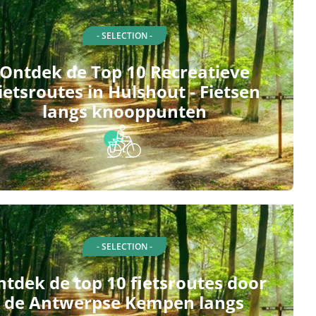
- SELECTION -
Ontdek de Top 10 Recreatieve
ietsroutes in Hulshout - Fietsen
langs knooppunten
- SELECTION -
tdek de top 10 fietsroutes door
de Antwerpse Kempen langs