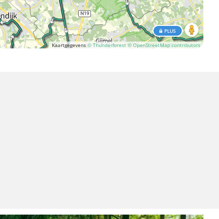
PLUS
Kaartgegevens
© Thunderforest
© OpenStreetMap contributors