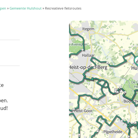
mpen
»
Gemeente Hulshout
» Recreatieve fietsroutes
te
en.
oud!