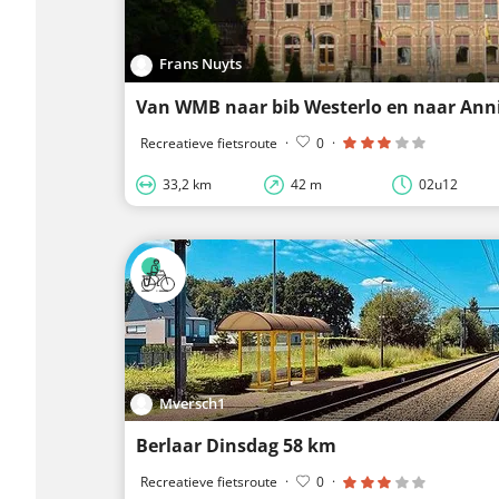
Frans Nuyts
Van WMB naar bib Westerlo en naar Ann
Recreatieve fietsroute
·
0
·
33,2 km
42 m
02u12
Mversch1
Berlaar Dinsdag 58 km
Recreatieve fietsroute
·
0
·