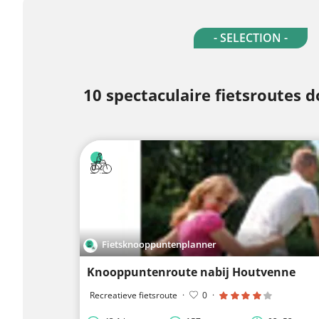
- SELECTION -
10 spectaculaire fietsroutes 
Fietsknooppuntenplanner
Knooppuntenroute nabij Houtvenne
Recreatieve fietsroute
·
0
·