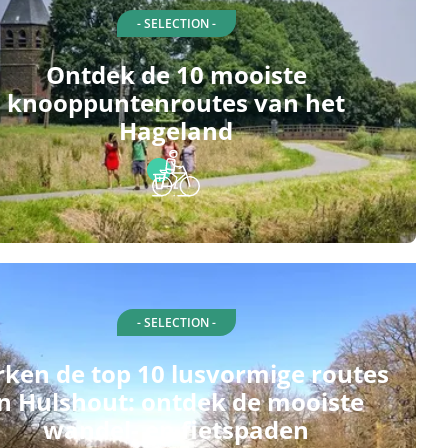
- SELECTION -
Ontdek de 10 mooiste
knooppuntenroutes van het
Hageland
- SELECTION -
rken de top 10 lusvormige routes
in Hulshout: ontdek de mooiste
wandel- en fietspaden