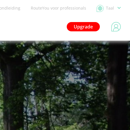
ondleiding
RouteYou voor professionals
Taal
Upgrade
e