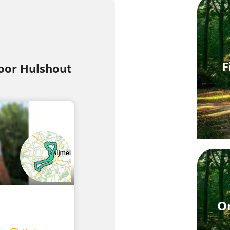
F
door Hulshout
On