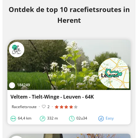
Ontdek de top 10 racefietsroutes in
Herent
184249
Veltem - Tielt-Winge - Leuven - 64K
Racefietsroute
·
2
·
64,4 km
332 m
02u34
Easy