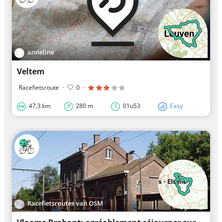
anneline
Veltem
Racefietsroute
·
0
·
47,3 km
280 m
01u53
Easy
Racefietsroutes van OSM