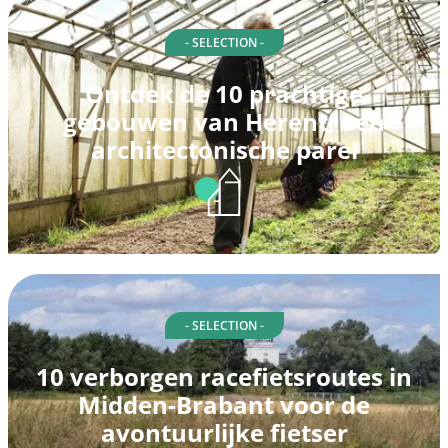
- SELECTION -
Ontdek de 10 prachtige
gebouwen van Herent: een
architectonische parel
- SELECTION -
10 verborgen racefietsroutes in
Midden-Brabant voor de
avontuurlijke fietser