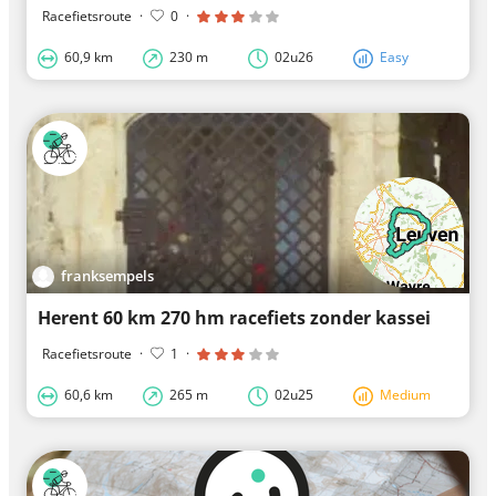
Racefietsroute
·
0
·
60,9 km
230 m
02u26
Easy
franksempels
Herent 60 km 270 hm racefiets zonder kassei
Racefietsroute
·
1
·
60,6 km
265 m
02u25
Medium