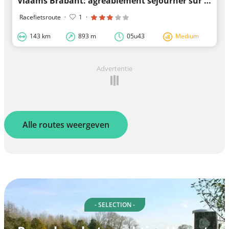
Vlaams Brabant: agréablement séjourner sur le vélo
Racefietsroute
·
1
·
143 km
893 m
05u43
Medium
Advertentie
Alle routes weergeven
- SELECTION -