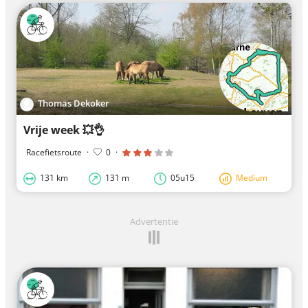
Thomas Dekoker
Vrije week 💥👌
Racefietsroute
·
0
·
131 km
131 m
05u15
Medium
Advertentie