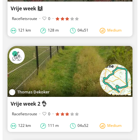
Vrije week 🙌
Racefietsroute
·
0
·
121 km
128 m
04u51
Medium
Thomas Dekoker
Vrije week 2 👌
Racefietsroute
·
0
·
122 km
111 m
04u52
Medium