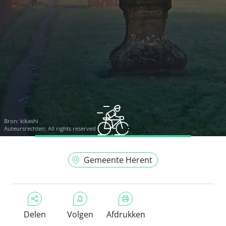
Bron:
kikashi
Auteursrechten: All rights reserved
Gemeente Herent
Delen
Volgen
Afdrukken