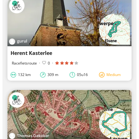
gurul
Herent Kasterlee
Racefietsroute
·
0
·
132 km
309 m
05u16
Medium
Thomas Dekoker