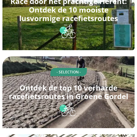
Race door het prachtige Herent:
Ontdek de 10 mooiste
lusvormige racefietsroutes
- SELECTION -
Ontdek de top 10 verharde
racefietsroutes in Groene Gordel