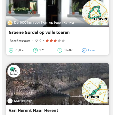
De 1000 km voor Kom op tegen Kanker
Groene Gordel op volle toeren
Racefietsroute
·
0
·
75,8 km
171 m
03u02
Easy
Mariepeter
Van Herent Naar Herent