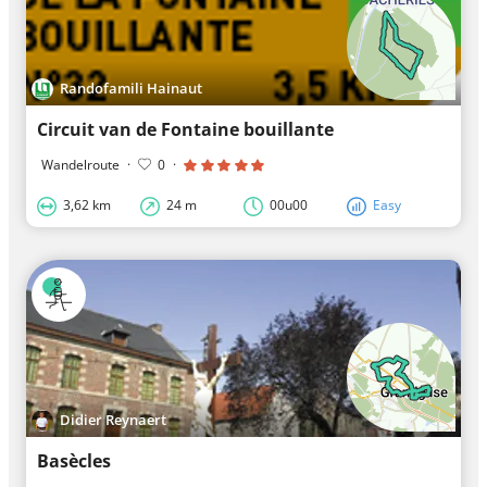
Randofamili Hainaut
Circuit van de Fontaine bouillante
Wandelroute
·
0
·
3,62 km
24 m
00u00
Easy
Didier Reynaert
Basècles