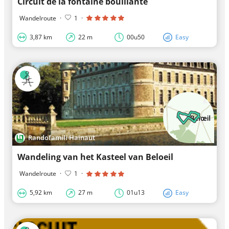
Circuit de la fontaine bouillante
Wandelroute
·
1
·
3,87 km
22 m
00u50
Easy
Randofamili Hainaut
Wandeling van het Kasteel van Beloeil
Wandelroute
·
1
·
5,92 km
27 m
01u13
Easy