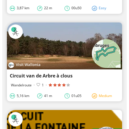
3,87 km
22 m
00u50
Easy
Visit Wallonia
Circuit van de Arbre à clous
Wandelroute
·
1
·
5,16 km
41 m
01u05
Medium