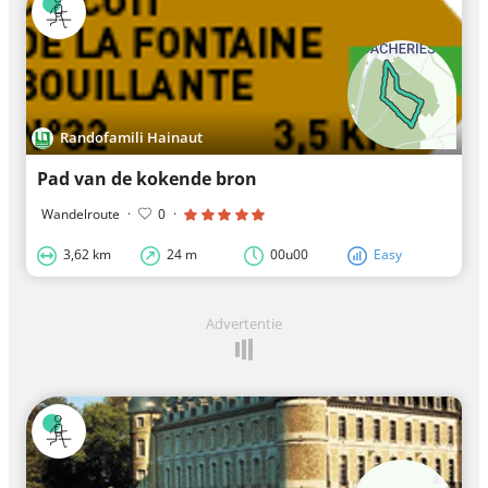
Randofamili Hainaut
Pad van de kokende bron
Wandelroute
·
0
·
3,62 km
24 m
00u00
Easy
Advertentie