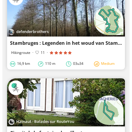
defenderbrothers
Stambruges : Legenden in het woud van Stambruges
Hikingroute
·
11
·
16,9 km
110 m
03u34
Medium
Hainaut - Balades sur RouteYou