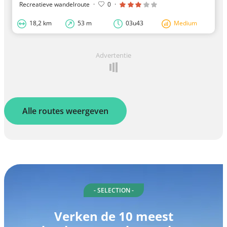
Recreatieve wandelroute
·
0
·
18,2 km
53 m
03u43
Medium
Advertentie
Alle routes weergeven
- SELECTION -
Verken de 10 meest