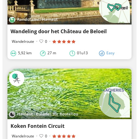
Randofamili Hainaut
Wandeling door het Château de Beloeil
Wandelroute
·
0
·
5,92 km
27 m
01u13
Easy
Hainaut - Balades sur RouteYou
Koken Fontein Circuit
Wandelroute
·
0
·