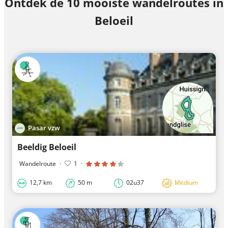
Ontdek de 10 mooiste wandelroutes in
Beloeil
Pasar vzw
Beeldig Beloeil
Wandelroute
·
1
·
12,7 km
50 m
02u37
Medium