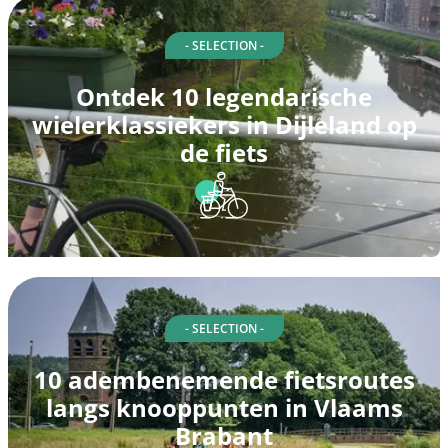
- SELECTION -
Ontdek 10 legendarische
wielerklassiekers in Dijleland op
de fiets
- SELECTION -
10 adembenemende fietsroutes
langs knooppunten in Vlaams
Brabant