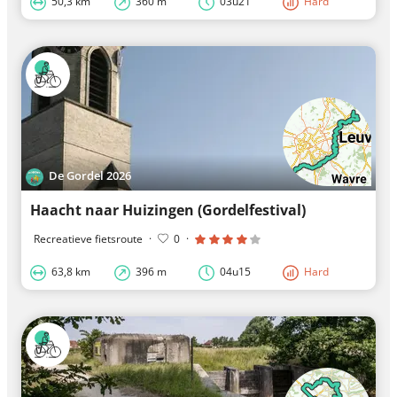
50,3 km
360 m
03u21
Hard
De Gordel 2026
Haacht naar Huizingen (Gordelfestival)
Recreatieve fietsroute
·
0
·
63,8 km
396 m
04u15
Hard