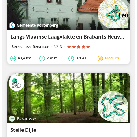
Gemeente Kortenberg
Langs Vlaamse Laagvlakte en Brabants Heuvelland
Recreatieve fietsroute
·
3
·
40,4 km
238 m
02u41
Medium
Pasar vzw
Steile Dijle