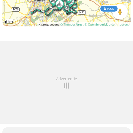
PLUS
5 km
Kaartgegevens
© Thunderforest
© OpenStreetMap contributors
Advertentie