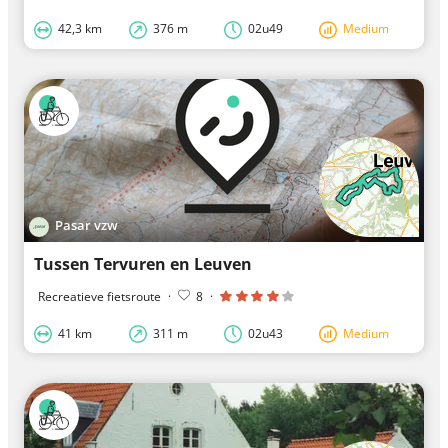
42,3 km
376 m
02u49
Medium
Pasar vzw
Tussen Tervuren en Leuven
Recreatieve fietsroute
·
8
·
41 km
311 m
02u43
Medium