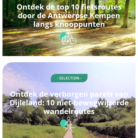
Ontdek de top 10 fietsroutes
door de Antwerpse Kempen
langs knooppunten
- SELECTION -
Ontdek de verborgen parels van
Dijleland: 10 niet-bewegwijzerde
wandelroutes