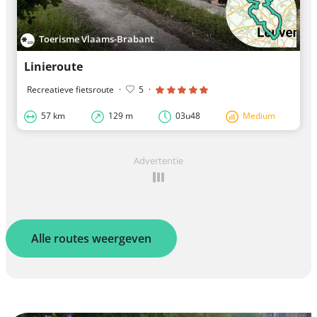
Toerisme Vlaams-Brabant
Linieroute
Recreatieve fietsroute
·
5
·
57 km
129 m
03u48
Medium
Advertentie
Alle routes weergeven