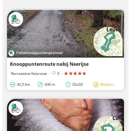
Fietsknooppuntenplanner
Knooppuntenroute nabij Neerijse
Recreatieve fietsroute
·
0
·
42,5 km
436 m
02u50
Medium