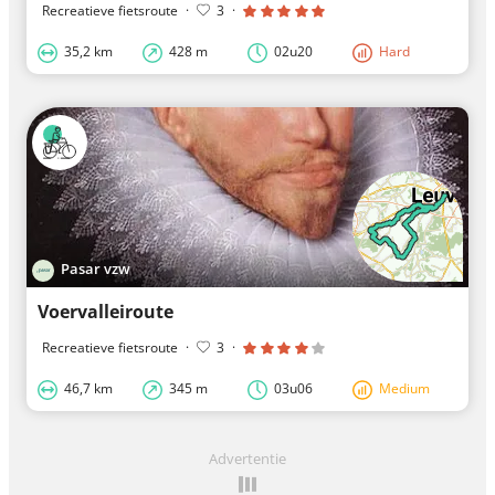
Recreatieve fietsroute
·
3
·
35,2 km
428 m
02u20
Hard
Pasar vzw
Voervalleiroute
Recreatieve fietsroute
·
3
·
46,7 km
345 m
03u06
Medium
Advertentie