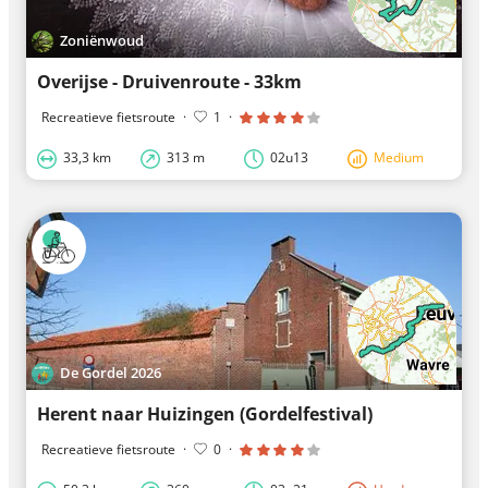
Zoniënwoud
Overijse - Druivenroute - 33km
Recreatieve fietsroute
·
1
·
33,3 km
313 m
02u13
Medium
De Gordel 2026
Herent naar Huizingen (Gordelfestival)
Recreatieve fietsroute
·
0
·