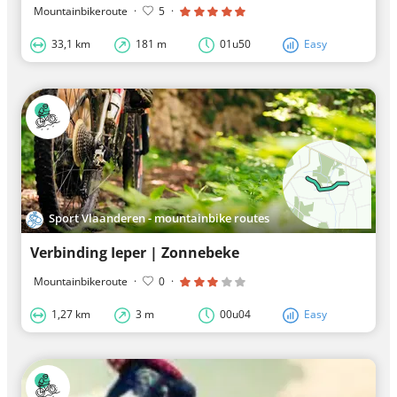
Mountainbikeroute
·
5
·
33,1 km
181 m
01u50
Easy
Sport Vlaanderen - mountainbike routes
Verbinding Ieper | Zonnebeke
Mountainbikeroute
·
0
·
1,27 km
3 m
00u04
Easy