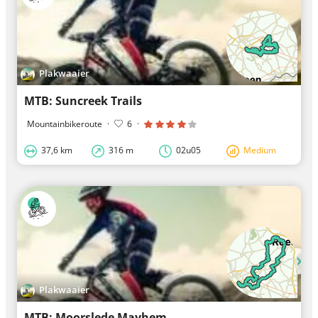
Plakwaaier
MTB: Suncreek Trails
Mountainbikeroute
·
6
·
37,6 km
316 m
02u05
Medium
Plakwaaier
MTB: Moorslede Mayhem