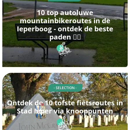
10 top autoluwe
mountainbikeroutes in de
Ieperboog - ontdek de beste
paden 🚵‍♂️
- SELECTION -
Ontdek de 10 tofste fietsroutes in
Stad Ieper via knooppunten