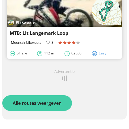
Plakwaaier
MTB: Lit Langemark Loop
Mountainbikeroute
·
3
·
51,2 km
112 m
02u50
Easy
Advertentie
Alle routes weergeven