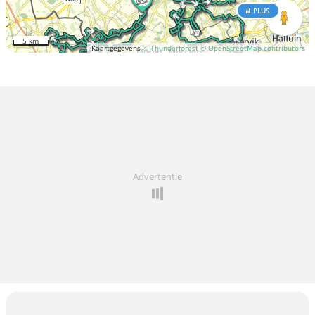
PLUS
5 km
Kaartgegevens
© Thunderforest
© OpenStreetMap contributors
Advertentie