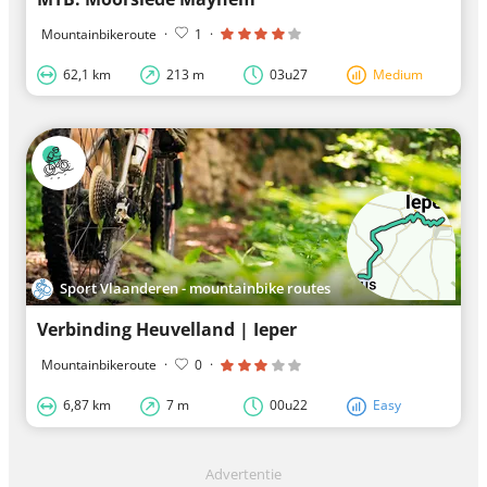
Mountainbikeroute
·
1
·
62,1 km
213 m
03u27
Medium
Sport Vlaanderen - mountainbike routes
Verbinding Heuvelland | Ieper
Mountainbikeroute
·
0
·
6,87 km
7 m
00u22
Easy
Advertentie