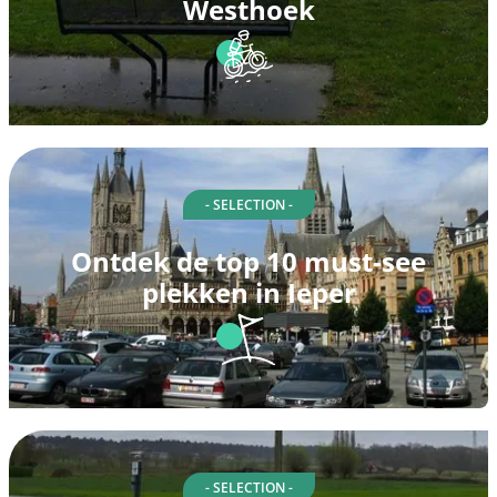
Westhoek
- SELECTION -
Ontdek de top 10 must-see
plekken in Ieper
- SELECTION -