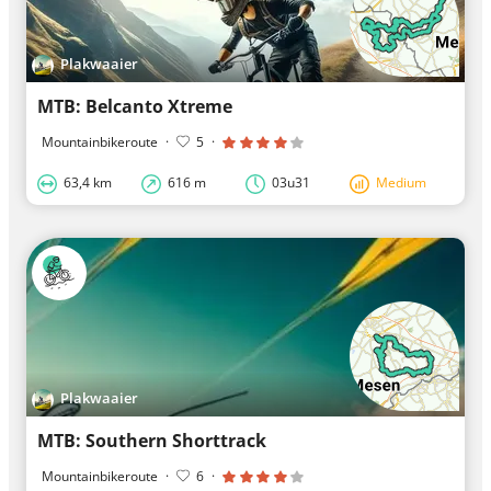
Plakwaaier
MTB: Belcanto Xtreme
Mountainbikeroute
·
5
·
63,4 km
616 m
03u31
Medium
Plakwaaier
MTB: Southern Shorttrack
Mountainbikeroute
·
6
·