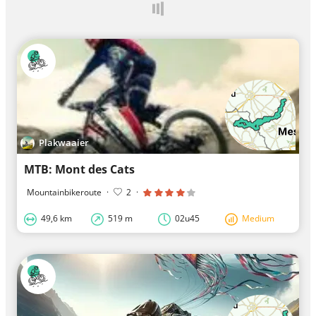
Plakwaaier
MTB: Mont des Cats
Mountainbikeroute
·
2
·
49,6 km
519 m
02u45
Medium