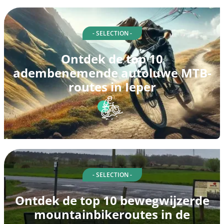
- SELECTION -
Ontdek de top 10
adembenemende autoluwe MTB-
routes in Ieper
- SELECTION -
Ontdek de top 10 bewegwijzerde
mountainbikeroutes in de