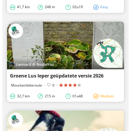
41,7 km
248 m
02u19
Easy
Lennard @ RouteYou
Groene Lus Ieper geüpdatete versie 2026
Mountainbikeroute
·
0
·
32,7 km
215 m
01u48
Medium